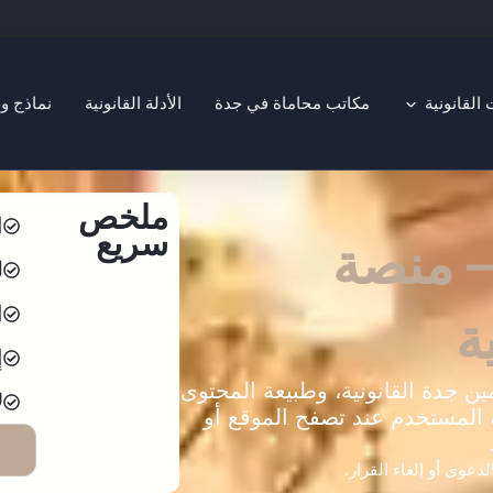
Open التخصصات القانونية
لقانونية
مكاتب محاماة في جدة
الأدلة القانونية
نماذج و
ملخص
ا
سريع
— منصة
ل
ا
ة
إ
جدة القانونية، وطبيعة المحتوى
ل
 المستخدم عند تصفح الموقع أو
دعوى أو إلغاء القرار.