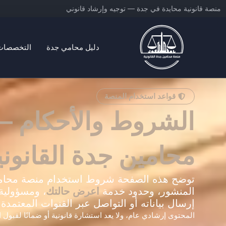
خطي
منصة قانونية محايدة في جدة — توجيه وإرشاد قانوني
لى
لمحتوى
دليل محامي جدة
التخصصات ا
منصة محامين جدة القانونية
قواعد استخدام المنصة
الشروط والأحكام 
محامين جدة القانوني
توضح هذه الصفحة شروط استخدام منصة محامين 
المنشور، وحدود خدمة
اعرض حالتك
، ومسؤولية
إرسال بياناته أو التواصل عبر القنوات المعتمدة.
المحتوى إرشادي عام، ولا يعد استشارة قانونية أو ضمانًا لقبول ال