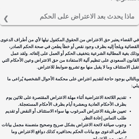
ماذا يحدث بعد الاعتراض على الحكم
بعد تقديم طلب الاعتراض يتم الفصل بطلب إيقاف تنفيذ الحكم بغضون 5
أيام من نهاية مدة الاعتراض وبحال رفضه يثبت بالمحضر. وينبغي على
 القضاء يعتبر حق الاعتراض من الحقوق المكفول نيلها لأي من أطراف الدعوى
المعترض مراقبة مواعيد القضية بعد تسجيلها، ثم تقوم المحكمة فور إحالة
قضائية ويلجأ إليه بظرف وجود نقص أو خطأ يطعن في صحة الحكم الصادر،
الاعتراض إليها بالتحقق من المسائل المتعلقة بالاختصاص ومتطلبات قبول
لك بغية المطالبة الشرعية بتخفيف الحكم أو العمل على إلغائه. ولقد عمل
الاعتراض. ثم تعيّن جلسة للنظر بالاعتراض ويمنع تأجيل الجلسة إلا بسبب
قانون السعودي على تنظيم آلية الاستفادة من حق الاعتراض وعين الأحكام التي
يستوجب ذلك ويذكر بمحضرها ولا تتخطى مدة التأجيل 30 يوم ولا تمكث
بل الاستئناف وما لا يقبل منها مع تشريع ضوابط للاعتراض.
القضية أكثر من 3 جلسات إلا للضرورة.
التالي بوجود حاجة لتقديم اعتراض على محكمة الأحوال الشخصية يُراعى ما
ي:
تقديم اللائحة الاعتراضية أثناء مهلة الاعتراض المقتصرة على ثلاثين يوم
بظرف الأحكام العادية وبعشرة أيام بظرف الأحكام المستعجلة.
تعيين طريقة الاعتراض المرغوب بها سواء الاستئناف أو النقض أو تقديم
طلب التماس إعادة النظر.
وجوب صياغة لائحة الاعتراض بشكل صريح وصحيح متضمنة مجمل بيانات
طرفي الدعوى مع بيانات الحكم بحذافيره كذلك دوافع الاعتراض وما
يُرتجى من الاعتراض.