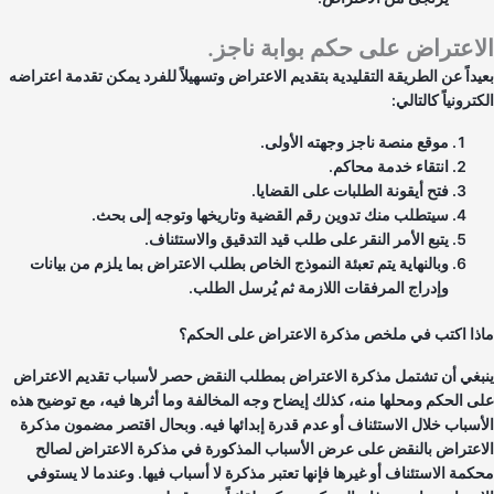
اعتراض على حكم بوابة ناجز.
يداً عن الطريقة التقليدية بتقديم الاعتراض وتسهيلاً للفرد يمكن تقدمة اعتراضه
ترونياً كالتالي:
موقع منصة ناجز وجهته الأولى.
انتقاء خدمة محاكم.
فتح أيقونة الطلبات على القضايا.
سيتطلب منك تدوين رقم القضية وتاريخها وتوجه إلى بحث.
يتبع الأمر النقر على طلب قيد التدقيق والاستئناف.
وبالنهاية يتم تعبئة النموذج الخاص بطلب الاعتراض بما يلزم من بيانات
وإدراج المرفقات اللازمة ثم يُرسل الطلب.
ذا اكتب في ملخص مذكرة الاعتراض على الحكم؟
بغي أن تشتمل مذكرة الاعتراض بمطلب النقض حصر لأسباب تقديم الاعتراض
ى الحكم ومحلها منه، كذلك إيضاح وجه المخالفة وما أثرها فيه، مع توضيح هذه
أسباب خلال الاستئناف أو عدم قدرة إبدائها فيه. وبحال اقتصر مضمون مذكرة
اعتراض بالنقض على عرض الأسباب المذكورة في مذكرة الاعتراض لصالح
كمة الاستئناف أو غيرها فإنها تعتبر مذكرة لا أسباب فيها. وعندما لا يستوفي