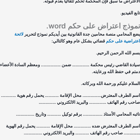
اعتراض ما سبق فإن المحكمة تحكم تلقائياً بعدم قبوله.
ع الفيديو.
وذج اعتراض على حكم word.
ع المحامي منصة محامين جدة القانونية بين أيديكم نموذج لتحرير
لائحة
تراضية على حكم
قضائي بشكل عام وهو كالتالي:
م الله الرحمن الرحيم.
ادة القاضي رئيس محكمة …………… ضمن …………….. ومعظم السادة الأعضاء
تم في حفظ الله ورعايته.
سلام عليكم ورحمة الله وبركاته.
م الطرف المعترض……………. محل الإقامة ………… يحمل رقم هوية ………….
حب رقم الهاتف …………… والبريد الالكتروني ……………
ئبه المحامي الأستاذ …………….. برقم توكيل ………… وتاريخ …………….
م الطرف المعترض ضده …………… محل الإقامة ………… يحمل رقم الهوية
…….. صاحب رقم الهاتف ………… والبريد الالكتروني …………….