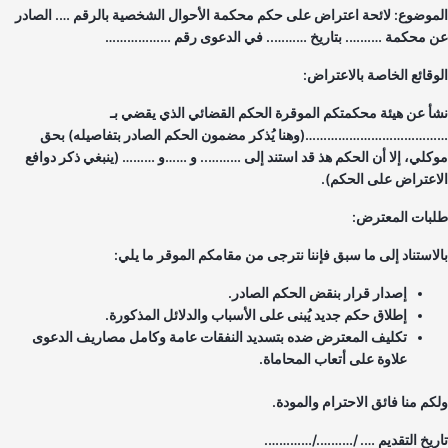
موضوع: لائحة اعتراض على حكم محكمة الأحوال الشخصية بالرقم …. الصادر
 محكمة ………. بتاريخ ……….. في الدعوى رقم ………………
وقائع الخاصة بالاعتراض:
أ عن هيئة محكمتكم الموقرة الحكم القضائي الذي يقضي بـ
……………………………(وهنا يُذكر مضمون الحكم الصادر بتفاصيله) بحق
كلي، إلا أن الحكم هذ قد استند إلى ……….. و ……و ……… (ينبغي ذكر دوافع
اعتراض على الحكم).
بات المعترض:
لاستناد إلى ما سبق فإننا نترجى من مقامكم الموقر ما يلي:
إصدار قرار بنقض الحكم الصادر.
إطلاق حكم جديد يُبنى على الأسباب والدلائل المذكورة.
تكليف المعترض ضده بتسديد النفقات عامة وكامل مصاريف الدعوى
علاوة على أتعاب المحاماة.
كم منا فائق الاحترام والمودة.
ريخ التقديم …. /………./………….