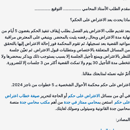
دم الطلب الأستاذ المحامي …………….. التوقيع ……………
ذا يحدث بعد الاعتراض على الحكم؟
بعد تقديم طلب الاعتراض يتم الفصل بطلب إيقاف تنفيذ الحكم بغضون 5 أيام من
اية مدة الاعتراض وبحال رفضه يثبت بالمحضر. وينبغي على المعترض مراقبة
اعيد القضية بعد تسجيلها، ثم تقوم المحكمة فور إحالة الاعتراض إليها بالتحقق
 المسائل المتعلقة بالاختصاص ومتطلبات قبول الاعتراض. ثم تعيّن جلسة
نظر بالاعتراض ويمنع تأجيل الجلسة إلا بسبب يستوجب ذلك ويذكر بمحضرها ولا
دة التأجيل 30 يوم ولا تمكث القضية أكثر من 3 جلسات إلا للضرورة.
ّ عليه نعمتَه لمتابعتك مقالنا.
راض على حكم محكمة الأحوال الشخصية بـ 5 خطوات من ناجز 2024.
 أي من مسائل
الاعتراض على حكم
أو الحاجة لتحرير
صيغة خطاب اعتراض
ى حكم
استعن ب
محامي ممتاز في جدة
من أهم
مكتب محامي جدة
منصة
امين جدة القانونية وسيتولى وصولك لغايتك.
مصادر: