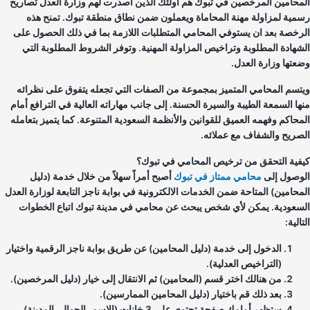
محامين المرخصين في تبوك هم أولئك الذين أصدرت لهم وزارة العدل تصاريح
مية لمزاولة مهنة المحاماة ويعملون ضمن نطاق منطقة تبوك. تمنح هذه
رخصة بعد ان يستوفي المحامي المتطلبات اللازمة بما في ذلك الحصول على
شهادة المطلوبة وتراخيص المزاولة المهنية. وتوفر الشروط المطلوبة التي
عتها وزارة العدل.
تسم المحامي المتميز بمجموعة من الصفات التي تجعله يتفوق على نظرائه
ها السمعة الطيبة والسيرة الحسنة. إلى جانب مهاراته العالية في الترافع أمام
محاكم وفهمه العميق للقوانين والأنظمة السعودية المتنوعة. كما يتميز بتعامله
صريح والشفاف مع عملائه.
فية التحقق من ترخيص المحامي في تبوك؟
وصول إلى
محامي
ممتاز في تبوك
أصبح أمراً سهلاً من خلال خدمة (دليل
محامين) المتاحة ضمن الخدمات الالكترونية في بوابة ناجز التابعة لوزارة العدل
سعودية. يمكن لأي شخص يبحث عن محامي في مدينة تبوك اتباع الخطوات
الية:
الدخول إلى خدمة (دليل المحامين) عن طريق بوابة ناجز الرقمية واختيار
(التراخيص العدلية).
من هنالك اختر قسم (المحامين) ثم الانتقال إلى خيار (دليل المرخصين).
بعد ذلك قم باختيار (دليل المحامين الممارسين).
ستظهر أمامك صفحة تحتوي على 3 خانات (الاسم، الجوال، المدينة).