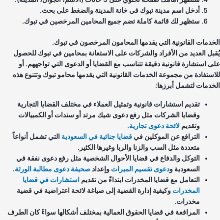
أدخل اسم مدينة تبوك في خانة المدينة والضغط على بحث.
ستظهر لك قائمة كاملة تضم جميع المحامين المرخصين في تبوك.
خدمات القانونية التي يقدمها المحامون المرخصون في تبوك.
قبل العديد من الأفراد والشركات على الاستعانة بمحامين في تبوك للحصول
ى استشارة قانونية دقيقة تتناسب مع القضايا أو الدعوى التي تواجههم. أو
استفادة من مجموعة الخدمات القانونية التي يقدمها محامو تبوك وتتنوع هذه
خدمات لتشمل أبرزها:
تقديم استشارات قانونية وتمثيل العملاء في مختلف القضايا التجارية
وقضايا الشركات مثل رفع دعوى شيك مرتد أو سندات أو الكمبيالات
وتقديم
لائحة دعوى تجارية
.
الترافع عن الموكلين في
قضايا جنائية في السعودية
التي تشمل أنواعاً
متعددة مثل السب والزنا والربا وغيرها الكثير.
التوكل والدفاع في قضايا الأحوال الشخصية مثل رفع دعوى نفقة في
السعودية و
دعوى تقسيم الميراث
وإعداد
صحيفة دعوى مطالبة الورثة
.
التعامل مع قضايا المخدرات ابتداءً من تقديم
استشارات في قضايا
المخدرات
وكيفية إدارة القضية إلى صياغة لائحة اعتراضية في قضية
مخدرات.
المرافعة في قضايا الحقوق العمالية بمختلف أشكالها سواءً كان الطرف