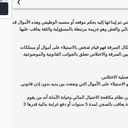
قوم بالاعتراف بالجريمة، أو بتقديم أدلة ومستندات سواء كانت
شهادة الشهود أو القسم واليمين أو ظهور أدلة قانونية واقعية
لتي تم إيداعها إليه بحكم موقعه أو منصبه الوظيفي وهذه الأموال قد
مالي والغش وهو جريمة مرتبطة بالمسؤولية والثقة يعاقب عليها
كال السرقة فهو قيام شخص بالاستيلاء على أموال أو ممتلكات
ن السرقة والاختلاس تتعلق بالجوانب القانونية والموضوعية.
عملية الاختلاس.
الاستيلاء على الأموال التي وضعت بين يديه بدون إذن قانوني.
ن نظام مكافحة الاحتيال المالي وخيانة الأمانة أنه من يقوم
بالاستيلاء بغير حق على مال سلم إليه بحكم عمله أو كأمانة يعاقب بالسجن لمدة 5 سنوات أو دفع غرامة مالية قدرها 3