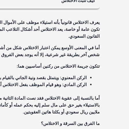
كيف تثبت الاختلاس
من خلال استجواب المتهم بالجريمة والتحقيق معه حتى ي
رقمية أو كتابية تثبت جريمة الاختلاس. أو حتى من خلال 
يعرف الاختلاس قانونياً بأنه استيلاء موظف على الأموال ا
تؤكد قيام المتهم بالجريمة.
تكون عامة أو خاصة، يعد الاختلاس أحد أشكال التلاعب ال
القانون السعودي.
أما في المعنى الأوسع يمكن اعتبار الاختلاس شكل من أش
شخص آخر بطريقة غير شرعية، إلا أنه يوجد بعض الفروق بي
تتكون جريمة الاختلاس من ركنين أساسيين هما:
الركن المعنوي: ويتمثل بقصد ونية الجاني بالقيام ب
الركن المادي: وهو قيام الموظف بفعل الاختلاس أو 
أما بالنسبة إلى عقوبة الاختلاس فقد نصت المادة الثانية م
ملايين ريال سعودي أو بكلتا هاتين العقوبتين.
ما الفرق بين السرقة و الاختلاس؟