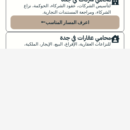
لتأسيس الشركات، عقود الشركاء، الحوكمة، نزاع
الشركاء، ومراجعة المستندات التجارية.
اعرف المسار المناسب
محامي عقارات في جدة
للنزاعات العقارية، الإفراغ، البيع، الإيجار، الملكية،
الصكوك والمطالبات العقارية.
اعرف المسار المناسب
محامي تنفيذ في جدة
لتنفيذ الأحكام والسندات التنفيذية والشيكات والمطالبات
المالية عند وجود سند قابل للتنفيذ.
اعرف المسار المناسب
محامي ميراث وتركات في جدة
لحصر الورثة، قسمة التركة، العقار الموروث، رفض أحد
الورثة البيع أو النزاع على الغلة.