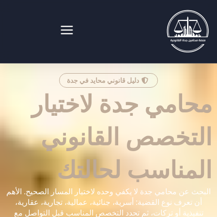
خطي
لى
لمحتوى
منصة محامين جدة القانونية
دليل قانوني محايد في جدة
محامي جدة لاختيار
التخصص القانوني
المناسب لحالتك
البحث عن محامي جدة لا يكفي وحده لاختيار المسار الصحيح. الأهم
أن تعرف نوع القضية: أسرية، جنائية، عمالية، تجارية، عقارية،
تنفيذية أو تركات، ثم تحدد التخصص المناسب قبل التواصل مع