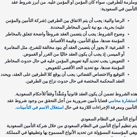
لزمة للطرفين، سواء كان المؤمن أو المؤمن عليه. من أبرز شروط عقد
تأمين في السعودية:
الرضا والنية: يجب أن يتم الاتفاق بين الطرفين (شركة التأمين والمؤمن
عليه) بحرية، مع نية تأمين المخاطر المحددة.
وضوح الشروط: يجب أن يتضمن العقد شروطاً واضحة تتعلق بالمخاطر
المؤمنة ضدها، مبلغ التأمين، وقيمة الأقساط.
الشرعية: لا يجوز أن يتضمن العقد أي بنود مخالفة للشرع، مثل المغامرة
أو الميسر، إذ يجب أن يكون العقد خاليًا من الغرر أو الغموض.
التعويض: يجب تحديد آلية تعويض المؤمن عليه في حال حدوث المخاطر
المؤمنة ضدها، مع تحديد الحد الأقصى للتعويض.
التوقيع والاختصاص القضائي: يجب أن يوقع كلا الطرفين على العقد، ويحدد
العقد المحكمة المختصة في حال حدوث نزاع بين الطرفين.
 الشروط تضمن أن يكون العقد قانونياً ومُنفَّذاً وفقاً للأحكام السعودية.
تشارة محامي
قضايا تأمين ضرورية من أجل التحقق من وجود شروط عقد
تأمين ومعرفة الإجراءات اللازمة في حال
استغلال الاسم في التأمينات
.
واع التأمين في النظام السعودي
م تنظيم أنواع التأمين في النظام السعودي من خلال شركة التأمين السعودية
ي المؤسسة المسؤولة عن تحديد الأنواع المسموح بها وتطبيقها في المملكة.