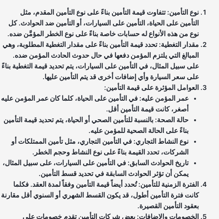
نوع التأمين: تتفاوت قيمة التأمين بناءً على نوع التأمين المقدم، مثل
التأمين على الحياة، التأمين على السيارات، أو التأمين ضد الحوادث. كل
نوع من هذه الأنواع له حسابات خاصة بناءً على نوع الخطر المؤمَّن ضده.
مقدار التغطية: تحدد قيمة التأمين بناءً على مقدار التغطية المطلوبة، وهي
المبالغ التي يلتزم المؤمن دفعها في حال حدوث الحادث المؤمن ضده.
على سبيل المثال، في التأمين على السيارات، يتم تحديد قيمة التغطية بناءً
على سعر السيارة وأي إضافات أخرى قد يتم التأمين عليها.
العوامل المؤثرة على قيمة التأمين:
عمر المؤمن عليه: في التأمين على الحياة، كلما كان عمر المؤمن عليه
أصغر، كانت قيمة التأمين أقل.
حالة الصحة: بالنسبة للتأمين الصحي أو الحياة، يتم تحديد قيمة التأمين
بناءً على الحالة الصحية للمؤمن عليه.
نوع النشاط التجاري: في التأمين التجاري، مثل تأمين الممتلكات أو
الشركات، تحدد القيمة بناءً على نوع النشاط وحجم الخطر.
تاريخ الحوادث السابق: في التأمين على السيارات، على سبيل المثال،
يمكن أن تؤثر الحوادث السابقة في تحديد قسط التأمين.
الفترة الزمنية للتأمين: تُحدد أيضاً قيمة التأمين وفقاً لمدة العقد. فكلما
كانت فترة التأمين أطول، قد يكون القسط الشهري أو السنوي أقل مقارنة
بعقود التأمين القصيرة.
الخصومات والإضافات: بعض شركات التأمين تقدم خصومات على