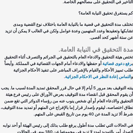
تأخير في التحقيق على مصالحهم الخاصة.
 يستغرق تحقيق النيابة العامة؟
تلف مدة التحقيق في قضية ما بالنيابة العامة باختلاف نوع القضية ومدى
ابكها وتعقيدها وعدد المتهمين وعدة عوامل ولكن في الغالب لا يمكن أن تزيد
 ستة أشهر كحد أقصى.
ة التحقيق في النيابة العامة.
تص هيئة التحقيق والادعاء العام بالتحقيق في الجرائم والتصرف أثناء التحقيق
ع دعوى قضائية
أو حفظها والادعاء أمام الجهات القضائية في المملكة. وأيضاً
ب تمييز الأحكام والقيام بالإشراف المباشر على تنفيذ الأحكام الجزائية
لتماس إعادة النظر في الاحكام الجزائية
.
ينته التوقيف بعد مرور 5 أيام إلا في حال قرر المحقق تمديد المدة لسبب ما. يجب
 يقوم المحقق قبل انقضاء مدة التوقيف بعرض الأوراق على رئيس فرع هيئة
تحقيق والادعاء العام أو أي شخص ينوب عنه من رؤساء الدوائر التي تقع ضمن
اق اختصاصه، ليقوم بإصدار قرار إما بالإفراج عن المتهم أو تمديد مدة التوقيف،
لا تزيد المدة عن 40 يوم من تاريخ القبض على المتهم.
 الحالات التي تطلب مدة أطول يرفع طلب بذلك إلى رئيس الهيئة أو أحد نوابه
لإصدار أمر بالتمديد لمدد لا تزيد في مجموعها عن 180 يوم. في الحالات