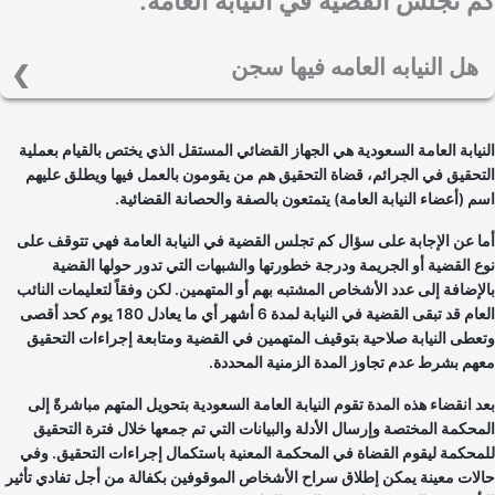
 تجلس القضية في النيابة العامة.
هل النيابه العامه فيها سجن
بالطبع على اعتبارها جهاز قضائي مستقل فهي تصدر أحكام بالسجن في
بعض الأحيان على حسب نوع القضية والنتائج التي أودت إليها التحقيقات التي
نيابة العامة السعودية هي الجهاز القضائي المستقل الذي يختص بالقيام بعملية
تمت ضمن النيابة العامة وأدت إلى صدور الحكم.
تحقيق في الجرائم، قضاة التحقيق هم من يقومون بالعمل فيها ويطلق عليهم
م (أعضاء النيابة العامة) يتمتعون بالصفة والحصانة القضائية.
ا عن الإجابة على سؤال كم تجلس القضية في النيابة العامة فهي تتوقف على
ع القضية أو الجريمة ودرجة خطورتها والشبهات التي تدور حولها القضية
لإضافة إلى عدد الأشخاص المشتبه بهم أو المتهمين. لكن وفقاً لتعليمات النائب
العام قد تبقى القضية في النيابة لمدة 6 أشهر أي ما يعادل 180 يوم كحد أقصى
عطى النيابة صلاحية بتوقيف المتهمين في القضية ومتابعة إجراءات التحقيق
هم بشرط عدم تجاوز المدة الزمنية المحددة.
د انقضاء هذه المدة تقوم النيابة العامة السعودية بتحويل المتهم مباشرةً إلى
محكمة المختصة وإرسال الأدلة والبيانات التي تم جمعها خلال فترة التحقيق
محكمة ليقوم القضاة في المحكمة المعنية باستكمال إجراءات التحقيق. وفي
لات معينة يمكن إطلاق سراح الأشخاص الموقوفين بكفالة من أجل تفادي تأثير