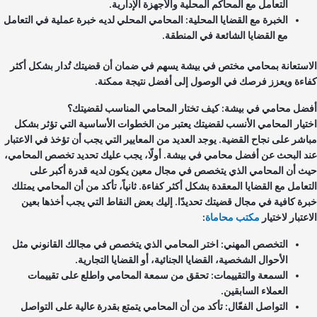
التعامل مع المحاكم المحلية والأجهزة الإدارية.
الخبرة مع القضايا المحلية: المحامي المحلي لديه خبرة عملية في التعامل
مع القضايا الشائعة في المنطقة.
استعانة بمحامي مختص في بيشة يسهم في ضمان أن قضيتك تُدار بشكل أكثر
اءة ويعزز فرصك في الوصول إلى أفضل نتيجة ممكنة.
ضل محامي في بيشة: كيف تختار المحامي المناسب لقضيتك؟
تيار المحامي الأنسب لقضيتك يعتبر من الخطوات الأساسية التي تؤثر بشكل
اشر على نجاح القضية. يوجد العديد من المعايير التي يجب أن تؤخذ في الاعتبار
د البحث عن أفضل محامي في بيشة. أولًا، يجب عليك تحديد تخصص المحامي،
ث أن المحامي الذي يتخصص في مجال معين يكون لديه قدرة أكبر على
تعامل مع القضايا المعقدة بشكل أكثر كفاءة. ثانياً، تأكد من أن المحامي يمتلك
رة كافية في مجال قضيتك تحديدًا. إليك بعض النقاط التي يجب أخذها بعين
عتبار لاختيار
مكتب محاماة
:
التخصص المهني: اختر المحامي الذي يتخصص في مجالك القانوني مثل
الأحوال الشخصية، القضايا الجنائية، أو القضايا التجارية.
السمعة والتقييمات: تحقق من سمعة المحامي واطلع على تقييمات
العملاء السابقين.
التواصل الفعّال: تأكد من أن المحامي يتمتع بقدرة عالية على التواصل