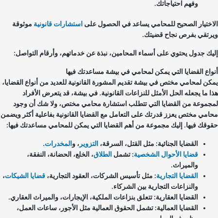
وفهم احتياجاتك.
اختيار الصحيح للمحامي يساعد في الحصول على
استشارات قانونية
موثوقة
رتقي بفرص نجاح قضيتك.
يك جدول يحتوي على أسماء المحامين، نبذة عن خدماتهم، وأرقام التواصل:
واع القضايا التي يمكن لمحامي في بيشة مساعدتك فيها
كن لمحامي مختص في بيشة تقديم المشورة القانونية للعديد من أنواع القضايا،
ا ما يجعله الحل الأمثل للنزاعات القانونية. في بيشة، قد يتعرض الأفراد
جموعة من القضايا التي تتطلب استشارة محامي مختص، ولا شك أن وجود
امي مختص يعزز قدرتك على التعامل مع القضايا القانونية بفاعلية أكثر ويضمن
وقك فيها. إليك مجموعة من أهم القضايا التي يمكن للمحامي مساعدتك فيها:
القضايا الجنائية: مثل القتل، السرقة،
التزوير
، و
المخدرات
.
قضايا الأحوال الشخصية
: تشمل
الطلاق
، الخلع، الحضانة، النفقة،
والميراث.
القضايا التجارية
: مثل تأسيس الشركات، العقود التجارية،
قضايا الشيكات
،
والنزاعات التجارية بين الشركاء.
القضايا العقارية: تتعلق بنزاعات الملكية، الإيجارات، والميراث العقاري.
القضايا العمالية: تشمل الحقوق العمالية مثل الأجور، ساعات العمل،