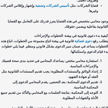
وظروف العمل.
قضايا الشركات: مثل
تأسيس الشركات
وتصفية
وإشهار وإفلاس الشركات
وغيرها.
ود محامي متخصص في هذه القضايا يعزز قدرتك على التعامل مع القضايا
قانونية بفاعلية ويضمن حقوقك.
فية بدء دعوى قانونية في بيشة: الخطوات والإجراءات
طلب رفع
دعوى قضائية
قانونية في بيشة اتباع مجموعة من الخطوات، اتباع هذه
خطوات يساعد في ضمان سير الدعوى بشكل قانوني ومنظم. فيما يلي خطوات
ء قيام الدعوى واستكمالها:
استشارة محامي مختص: يساعدك المحامي في تحديد مدى صحة قضيتك
والإجراءات المناسبة.
إعداد الوثائق والمستندات المطلوبة: يجب تقديم المستندات القانونية مثل
العقد أو شهادة الشهود.
تقديم الدعوى للمحكمة: بعد التحضير، يقدم المحامي الدعوى إلى
المحكمة المناسبة.
التوجه إلى المحكمة: متابعة الجلسات مع المحامي والتأكد من تقديم جميع
الأدلة والشهادات المطلوبة.