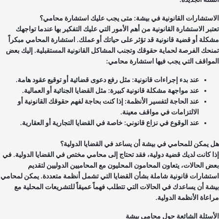
استشارات القانونية في بيشة: متى يجب عليك استشارة محامي؟
تبر الاستشارة القانونية من أهم الأمور التي عليك التفكير بها عندما تواجهك
كلة أو قضية قانونية قد تؤثر على حياتك أو عملك. استشارة المحامي مبكراً
نحك الفرصة لحماية حقوقك وتجنب المشاكل القانونية المستقبلية. إليك بعض
مواقف التي يجب فيها استشارة محامي:
عند بدء إجراءات قانونية: مثل رفع دعوى قضائية أو توقيع عقود هامة.
عند مواجهة مشكلة قانونية كبيرة: مثل القضايا الجنائية أو العمالية.
عند الحاجة لتفسير الأنظمة: إذا كنت بحاجة لفهم حقوقك القانونية أو
الالتزامات في مواقف معينة.
عند الوقوع في نزاع قانوني: خاصة في القضايا التجارية أو العقارية.
 يمكن للمحامي في بيشة أن يساعد في القضايا الدولية؟
ا كانت لديك قضية دولية، فقد تحتاج إلى محامي مختص في القضايا الدولية. في
ض الحالات، يتعاون المحامون المحليون مع المحاميين الدوليين لتقديم
تشارات قانونية شاملة بشأن القضايا التي تشمل أنظمة متعددة. يمكن لمحامي
شة أن يساعدك في الحالات التي تتطلب فهماً عميقاً للتشريعات المحلية مع
اعاة الأنظمة الدولية.
أسئلة الشائعة حول محامي بيشة