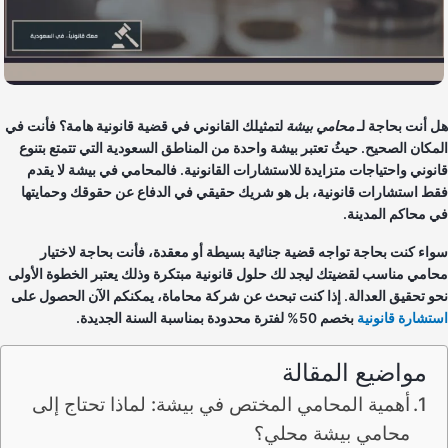
 أنت بحاجة لـ
محامي
بيشة
لتمثيلك القانوني في قضية قانونية هامة؟ فأنت في
مكان الصحيح. حيثُ تعتبر بيشة واحدة من المناطق السعودية التي تتمتع بتنوع
نوني واحتياجات متزايدة للاستشارات القانونية. فالمحامي في بيشة لا يقدم
ط استشارات قانونية، بل هو شريك حقيقي في الدفاع عن حقوقك وحمايتها
 محاكم المدينة.
اء كنت بحاجة تواجه قضية جنائية بسيطة أو معقدة، فأنت بحاجة لاختيار
امي مناسب لقضيتك ليجد لك حلول قانونية مبتكرة وذلك يعتبر الخطوة الأولى
و تحقيق العدالة. إذا كنت تبحث عن شركة محاماة، يمكنكم الآن الحصول على
تشارة قانونية
بخصم 50% لفترة محدودة بمناسبة السنة الجديدة.
مواضيع المقالة
أهمية المحامي المختص في بيشة: لماذا تحتاج إلى
محامي بيشة محلي؟