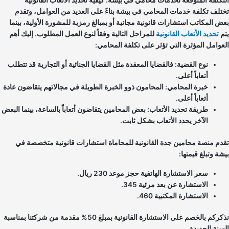
تكلفة المتوقعة لخدمات محامي في بيشة: كيفية تحديد الأتعاب القانونية
تلف تكلفة خدمات المحامي في بيشة بناءً على العديد من العوامل، وتقدم
ض المكاتب استشارات قانونية مجانية أو بمبالغ رمزية للمشورة الأولية، بينما
م
تحديد الأتعاب القانونية
للمراحل التالية وفقاً لنوع العمل المطلوب. إليك أهم
عوامل المؤثرة التي تؤثر على تكلفة المحامي:
نوع القضية: فالقضايا المعقدة مثل القضايا الجنائية أو التجارية قد تتطلب
أتعاباً أعلى.
خبرة المحامي: المحامون ذوو الخبرة الطويلة في مجالاتهم يتقاضون عادة
أتعاباً أعلى.
طريقة تحديد الأتعاب: بعض المحامين يتقاضون أتعاباً بالساعة، بينما البعض
الآخر يحدد الأتعاب بشكل ثابت.
دم منصة محامين جدة القانونية للمحاماة استشارات قانونية متخصصة في
ة وتبلغ قيمتها:
سعر الاستشارة الهاتفية حجز موعد 230 ريال.
الاستشارة عن بعد مرئية 345.
الاستشارة المكتبية 460.
نذكركم بالخصم على الاستشارة القانونية بمبلغ 50% مقدمة من شركتنا بمناسبة
سنة الجديدة.