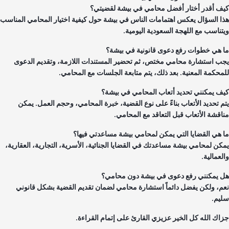
ف أقدر أختار أفضل محامي في بيشة لقضيتي؟
ا السؤال يعكس اهتمامات الناس في بيشة حول كيفية اختيار المحامي المناسب
تناسب مع اللهجة السعودية اليومية.
 هي خطوات رفع دعوى قانونية في بيشة؟
ب استشارة محامي مختص، ثم تحضير المستندات اللازمة، وتقديم الدعوى
محكمة المعنية. بعد ذلك، يتم متابعة الجلسات مع المحامي.
ف يمكنني تحديد أتعاب المحامي في بيشة؟
م تحديد الأتعاب بناءً على نوع القضية، خبرة المحامي، وحجم العمل. يمكن
اقشة الأتعاب قبل التعاقد مع المحامي.
 هي القضايا التي يمكن لمحامي بيشة مساعدتي فيها؟
كن لمحامي بيشة مساعدتك في القضايا الجنائية، الأسرية، التجارية، العقارية،
عمالية.
 يمكنني رفع دعوى في بيشة دون محامي؟
م، ولكن يفضل دائماً استشارة محامي لضمان تقديم القضية بشكل قانوني
يم.
اك الله كل الخير عزيزي القارئ على إتمام القراءة.