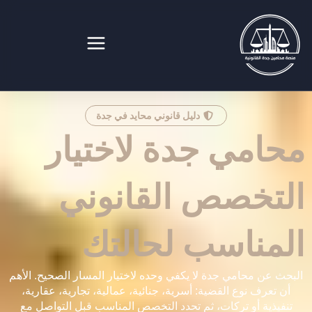
خطي
لى
لمحتوى
منصة محامين جدة القانونية
دليل قانوني محايد في جدة
محامي جدة لاختيار
التخصص القانوني
المناسب لحالتك
البحث عن محامي جدة لا يكفي وحده لاختيار المسار الصحيح. الأهم
أن تعرف نوع القضية: أسرية، جنائية، عمالية، تجارية، عقارية،
تنفيذية أو تركات، ثم تحدد التخصص المناسب قبل التواصل مع