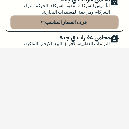
لتأسيس الشركات، عقود الشركاء، الحوكمة، نزاع
الشركاء، ومراجعة المستندات التجارية.
اعرف المسار المناسب
محامي عقارات في جدة
للنزاعات العقارية، الإفراغ، البيع، الإيجار، الملكية،
الصكوك والمطالبات العقارية.
اعرف المسار المناسب
محامي تنفيذ في جدة
لتنفيذ الأحكام والسندات التنفيذية والشيكات والمطالبات
المالية عند وجود سند قابل للتنفيذ.
اعرف المسار المناسب
محامي ميراث وتركات في جدة
لحصر الورثة، قسمة التركة، العقار الموروث، رفض أحد
الورثة البيع أو النزاع على الغلة.