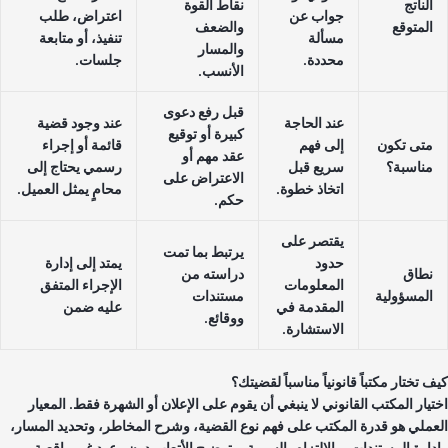
الناتج
نقاط القوة
جواب عن
اعتراض، طلب
المتوقع
والضعف
مسألة
تنفيذ، أو متابعة
والمسار
محددة.
جلسات.
الأنسب.
قبل رفع دعوى
عند الحاجة
عند وجود قضية
كبيرة أو توقيع
متى تكون
إلى فهم
قائمة أو إجراء
عقد مهم أو
مناسبة؟
سريع قبل
رسمي يحتاج إلى
الاعتراض على
اتخاذ خطوة.
محامٍ يمثل العميل.
حكم.
يقتصر على
يرتبط بما تمت
حدود
يمتد إلى إدارة
نطاق
دراسته من
المعلومات
الإجراء المتفق
المسؤولية
مستندات
المقدمة في
عليه ضمن
ووقائع.
الاستشارة.
 تختار مكتباً قانونياً مناسباً لقضيتك؟
تيار المكتب القانوني لا ينبغي أن يقوم على الإعلان أو الشهرة فقط. المعيار
عملي هو قدرة المكتب على فهم نوع القضية، وشرح المخاطر، وتحديد المسار،
دارة المستندات، والالتزام بالسرية، وتوضيح الأتعاب دون وعود غير واقعية.