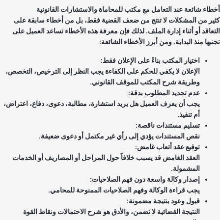
طاء شائعة عند التعامل مع مكتب للمحاماة والاستشارات القانونية
ير من المشكلات لا تنتج من ضعف القضية فقط، بل من أخطاء سابقة على
تعاقد أو أثناء إدارة الملف. لذلك فإن معرفة هذه الأخطاء تساعد العميل على
بها منذ البداية. ومن أبرز الأخطاء الشائعة:
اختيار المكتب بناءً على الإعلان فقط:
الإعلان لا يكفي للحكم على الكفاءة يجب النظر إلى الترخيص، التخصص،
وطريقة شرح المكتب للموقف القانوني.
عدم تحديد المطلوب بدقة:
يجب أن يعرف العميل هل يريد استشارة، مطالبة، دعوى، دفاع، اعتراض،
أم تنفيذ.
تسليم مستندات ناقصة:
نقص المستندات يؤدي إلى رأي غير مكتمل أو دعوى ضعيفة.
توقيع عقد أتعاب غامض:
العقد الغامض قد يسبب خلافاً حول المراحل أو المصاريف أو الخدمات
المشمولة.
إصدار وكالة واسعة دون فهم الصلاحيات:
يجب قراءة الوكالة وفهم الصلاحيات الممنوحة للمحامي.
قبول وعود بنتيجة مضمونة:
النتيجة القضائية لا تضمن، والأدق هو شرح الاحتمالات ونقاط القوة