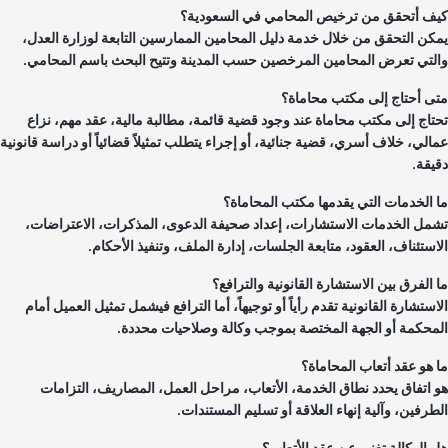
ف أتحقق من ترخيص المحامي في السعودية؟
كن التحقق من خلال خدمة دليل المحامين الممارسين التابعة لوزارة العدل،
لتي تعرض المحامين المرخصين حسب المدينة وتتيح البحث باسم المحامي.
ى أحتاج إلى مكتب محاماة؟
تاج إلى مكتب محاماة عند وجود قضية قائمة، مطالبة مالية، عقد مهم، نزاع
الي، خلاف أسري، قضية جنائية، أو إجراء يتطلب تمثيلاً قضائياً أو دراسة قانونية
يقة.
 الخدمات التي يقدمها مكتب المحاماة؟
مل الخدمات الاستشارات، إعداد صحيفة الدعوى، المذكرات، الاعتراضات،
استئناف، العقود، متابعة الجلسات، إدارة الملف، وتنفيذ الأحكام.
 الفرق بين الاستشارة القانونية والترافع؟
ستشارة القانونية تقدم رأياً أو توجيهاً، أما الترافع فيشمل تمثيل العميل أمام
محكمة أو الجهة المختصة بموجب وكالة وصلاحيات محددة.
 هو عقد أتعاب المحاماة؟
 اتفاق يحدد نطاق الخدمة، الأتعاب، مراحل العمل، المصاريف، التزامات
طرفين، وآلية إنهاء العلاقة أو تسليم المستندات.
 الوكالة تغني عن عقد الأتعاب؟