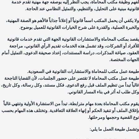
هم وظيفة مكتب المحاماة، يجب النظر إليه بوصفه جهة مهنية تقدم خدمة
نونية مبنية على التحليل، والتنظيم، والتمثيل النظامي عند الحاجة.
 يكفي أن يحمل المكتب اسماً قانونياً أو إعلاناً جذاباً فالأهم هو الصفة المهنية،
لخبرة العملية، والقدرة على شرح الخيارات القانونية للعميل بوضوح.
صد بمكتب المحاماة والاستشارات القانونية الجهة التي تقدم خدمات قانونية
أفراد أو الشركات، وقد تشمل هذه الخدمات تقديم الرأي القانوني، مراجعة
عقود، صياغة المذكرات، دراسة المستندات، إعداد صحيفة الدعوى، التمثيل أمام
جهات المختصة.
يعة عمل مكتب للمحاماة والاستشارات القانونية في السعودية.
يعة عمل مكتب المحاماة لا تقتصر على حضور الجلسات، لأن القضايا الناجحة
لباً تبدأ من تنظيم الملف قبل رفع الدعوى. فكل مستند، وكل رسالة، وكل تاريخ،
ل طلب له أثر في بناء المسار القانوني.
وم مكتب المحاماة بعدة مهام مترابطة، تبدأ من الاستشارة الأولية وتنتهي غالباً
غلاق الملف أو تنفيذ الحكم أو إنهاء العلاقة التعاقدية. وتختلف هذه المهام بحسب
ع القضية وحجمها ومرحلتها.
شمل طبيعة العمل ما يلي: