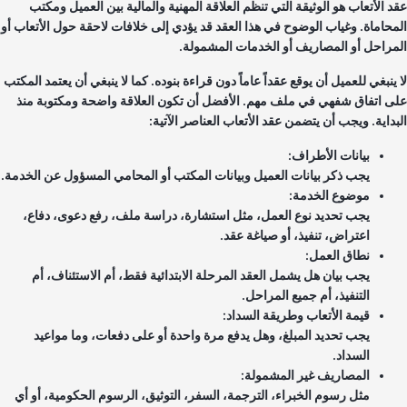
د الأتعاب هو الوثيقة التي تنظم العلاقة المهنية والمالية بين العميل ومكتب
محاماة. وغياب الوضوح في هذا العقد قد يؤدي إلى خلافات لاحقة حول الأتعاب أو
مراحل أو المصاريف أو الخدمات المشمولة.
ينبغي للعميل أن يوقع عقداً عاماً دون قراءة بنوده. كما لا ينبغي أن يعتمد المكتب
ى اتفاق شفهي في ملف مهم. الأفضل أن تكون العلاقة واضحة ومكتوبة منذ
بداية. ويجب أن يتضمن عقد الأتعاب العناصر الآتية:
بيانات الأطراف:
يجب ذكر بيانات العميل وبيانات المكتب أو المحامي المسؤول عن الخدمة.
موضوع الخدمة:
يجب تحديد نوع العمل، مثل استشارة، دراسة ملف، رفع دعوى، دفاع،
اعتراض، تنفيذ، أو صياغة عقد.
نطاق العمل:
يجب بيان هل يشمل العقد المرحلة الابتدائية فقط، أم الاستئناف، أم
التنفيذ، أم جميع المراحل.
قيمة الأتعاب وطريقة السداد:
يجب تحديد المبلغ، وهل يدفع مرة واحدة أو على دفعات، وما مواعيد
السداد.
المصاريف غير المشمولة:
مثل رسوم الخبراء، الترجمة، السفر، التوثيق، الرسوم الحكومية، أو أي