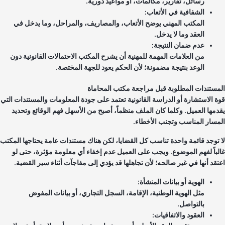
رسائل، تقارير، مكالمات، أو مواعيد دورية.
الشفافية في الأتعاب:
المكتب المهني يوضح الأتعاب، والمصاريف، والمراحل، وما يدخل في
العقد وما لا يدخل.
عدم ضمان النتيجة:
من العلامات المهمة للمهنية أن يشرح المكتب الاحتمالات القانونية دون
الوعد بنتيجة مضمونة؛ لأن الحكم يعود للجهة المختصة.
مستندات المطلوبة قبل مراجعة مكتب المحاماة
ة الاستشارة أو الدراسة القانونية تعتمد على جودة المعلومات والمستندات التي
دمها العميل. وكلما كان الملف منظماً، أصبح من الأسهل فهم الوقائع وتحديد
مسار المناسب وتجنب الأخطاء.
 توجد قائمة واحدة تناسب كل القضايا، لكن هناك مستندات عامة يحتاجها المكتب
لباً لفهم الموضوع. ويجب على العميل عدم إخفاء أي معلومة مؤثرة، حتى لو
تقد أنها في غير صالحه؛ لأن تجاهلها قد يؤدي إلى مفاجآت أثناء سير القضية.
الهوية أو بيانات المنشأة:
مثل الهوية الوطنية، الإقامة، السجل التجاري، أو بيانات المفوض
بالتواصل.
العقود والاتفاقيات: