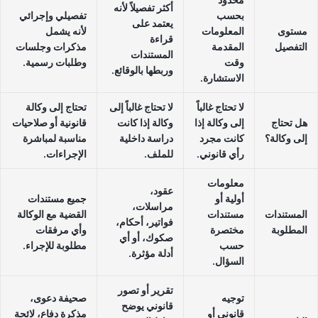
محدود
أكثر تفصيلاً لأنه
بحسب
تفصيلي وإجرائي
يعتمد على
مستوى
المعلومات
لأنه يشمل
قراءة
التفصيل
المقدمة
مذكرات وجلسات
المستندات
وقت
وطلبات رسمية.
وربطها بالوقائع.
الاستشارة.
لا تحتاج غالباً
لا تحتاج غالباً إلى
تحتاج إلى وكالة
هل تحتاج
إلى وكالة إذا
وكالة إذا كانت
قانونية أو صلاحيات
إلى وكالة؟
كانت مجرد
دراسة داخلية
مناسبة لمباشرة
رأي قانوني.
للملف.
الإجراءات.
معلومات
عقود،
أولية أو
جميع مستندات
مراسلات،
المستندات
مستندات
القضية مع الوكالة
فواتير، أحكام،
المطلوبة
مختصرة
وأي مرفقات
صكوك، أو أي
حسب
مطلوبة للإجراء.
أدلة مؤثرة.
السؤال.
تقرير أو تصور
توجيه
صحيفة دعوى،
قانوني يوضح
قانوني أو
مذكرة دفاع، لائحة