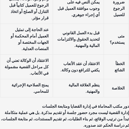
ضرورة
يمكن النص فيه على
الرجوع للعميل كتابياً قبل
الرجوع
وجوب موافقة العميل قبل
التنازل أو الصلح أو اتخاذ
للعميل
أي إجراء جوهري.
قرار مؤثر.
عند الحاجة إلى تمثيل
قبل بدء العمل القانوني
متى
العميل أمام المحكمة أو
لتحديد الحقوق والالتزامات
يستخدم؟
الجهات المختصة أو
المالية والمهنية.
المنصات العدلية.
الاعتقاد أن الوكالة تعني أن
الخطأ
الاعتقاد أن عقد الأتعاب
كل مراحل القضية مشمولة
الشائع
يكفي للترافع دون وكالة.
في الأتعاب.
ينظم العلاقة المالية
يمنح الصلاحية الإجرائية
الخلاصة
والمهنية.
للمحامي.
ر مكتب المحاماة في إدارة القضايا ومتابعة الجلسات
ارة القضية ليست مجرد حضور جلسة أو تقديم مذكرة. بل هي عملية متكاملة
دأ من ترتيب الوقائع، ثم بناء الطلبات، ثم تقديم المستندات، ثم متابعة الجلسات،
 دراسة الحكم عند صدوره.