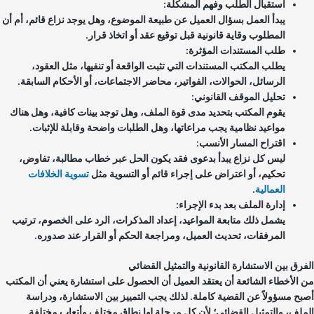
استقبال الطلب وفهم المشكلة:
يبدأ العمل بسؤال العميل عن طبيعة الموضوع، وهل يوجد نزاع قائم، أم أن
المطلوب وقاية قانونية قبل توقيع عقد أو اتخاذ قرار.
طلب المستندات المؤثرة:
يطلب المكتب المستندات التي تثبت الواقعة أو تنفيها، مثل العقود،
الرسائل، الحوالات، الفواتير، محاضر الاجتماعات، أو الأحكام السابقة.
تحليل الموقف القانوني:
يقوم المكتب بتحديد مدى قوة الملف، وهل توجد بينات كافية، وهل هناك
مواعيد نظامية يجب مراعاتها، وهل الطلبات واضحة وقابلة للإثبات.
اقتراح المسار الأنسب:
ليس كل نزاع يبدأ بدعوى فقد يكون الحل عبر خطاب مطالبة، تفاوض،
تحكيم، أو اعتراض على إجراء قائم أو التسوية مثل
تسوية الخلافات
العمالية
.
إدارة الملف بعد بدء الإجراء:
يشمل ذلك متابعة المواعيد، إعداد المذكرات، الرد على الخصوم، ترتيب
المرفقات، تحديث العميل، ومراجعة الحكم أو القرار عند صدوره.
فرق بين الاستشارة القانونية والتمثيل القضائي
 الأخطاء الشائعة أن يعتقد العميل أن الحصول على استشارة يعني أن المكتب
بح مسؤولاً عن القضية كاملة. لذلك يجب التمييز بين الاستشارة، ودراسة
ملف، والتمثيل القضائي؛ لأن كل مرحلة لها نطاق مختلف وأتعاب مختلفة.