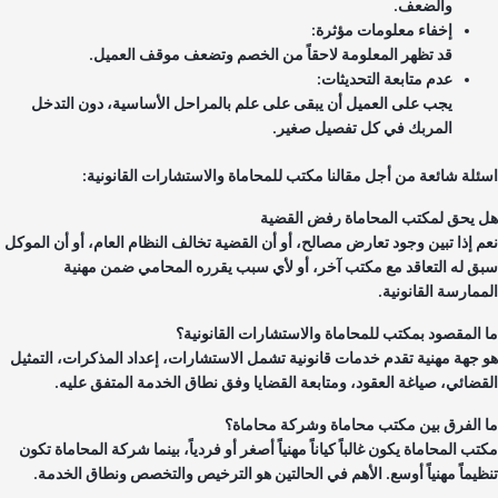
والضعف.
إخفاء معلومات مؤثرة:
قد تظهر المعلومة لاحقاً من الخصم وتضعف موقف العميل.
عدم متابعة التحديثات:
يجب على العميل أن يبقى على علم بالمراحل الأساسية، دون التدخل
المربك في كل تفصيل صغير.
ئلة شائعة من أجل مقالنا مكتب للمحاماة والاستشارات القانونية:
 يحق لمكتب المحاماة رفض القضية
م إذا تبين وجود تعارض مصالح، أو أن القضية تخالف النظام العام، أو أن الموكل
ق له التعاقد مع مكتب آخر، أو لأي سبب يقرره المحامي ضمن مهنية
ممارسة القانونية.
 المقصود بمكتب للمحاماة والاستشارات القانونية؟
 جهة مهنية تقدم خدمات قانونية تشمل الاستشارات، إعداد المذكرات، التمثيل
قضائي، صياغة العقود، ومتابعة القضايا وفق نطاق الخدمة المتفق عليه.
 الفرق بين مكتب محاماة وشركة محاماة؟
ب المحاماة يكون غالباً كياناً مهنياً أصغر أو فردياً، بينما شركة المحاماة تكون
ظيماً مهنياً أوسع. الأهم في الحالتين هو الترخيص والتخصص ونطاق الخدمة.