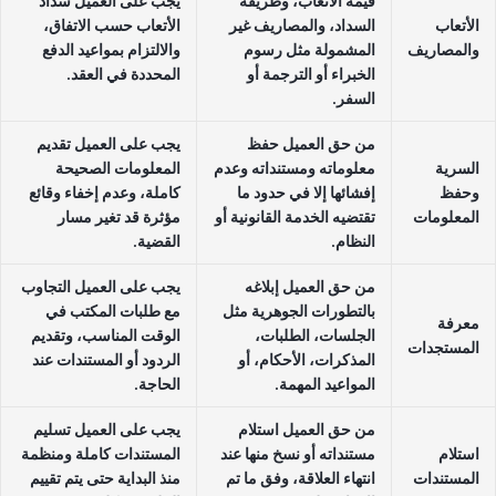
قيمة الأتعاب، وطريقة
يجب على العميل سداد
الأتعاب
السداد، والمصاريف غير
الأتعاب حسب الاتفاق،
والمصاريف
المشمولة مثل رسوم
والالتزام بمواعيد الدفع
الخبراء أو الترجمة أو
المحددة في العقد.
السفر.
من حق العميل حفظ
يجب على العميل تقديم
السرية
معلوماته ومستنداته وعدم
المعلومات الصحيحة
وحفظ
إفشائها إلا في حدود ما
كاملة، وعدم إخفاء وقائع
المعلومات
تقتضيه الخدمة القانونية أو
مؤثرة قد تغير مسار
النظام.
القضية.
من حق العميل إبلاغه
يجب على العميل التجاوب
بالتطورات الجوهرية مثل
مع طلبات المكتب في
معرفة
الجلسات، الطلبات،
الوقت المناسب، وتقديم
المستجدات
المذكرات، الأحكام، أو
الردود أو المستندات عند
المواعيد المهمة.
الحاجة.
من حق العميل استلام
يجب على العميل تسليم
استلام
مستنداته أو نسخ منها عند
المستندات كاملة ومنظمة
المستندات
انتهاء العلاقة، وفق ما تم
منذ البداية حتى يتم تقييم