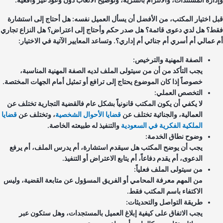
ل اختيار المكتب، من الأفضل أن يسأل العميل نفسه: هل أحتاج إلى استشارة
ط؟ هل لدي دعوى قائمة؟ هل صدر حكم وأحتاج إلى اعتراض؟ هل النزاع تجاري
 عمالي أم أسري أم جنائي أم إداري؟. وتساعد المعايير الآتية في الاختيار:
الصفة المهنية والترخيص:
يجب التأكد من أن من سيتولى الملف لديه الصفة المهنية المناسبة،
خصوصاً إذا كان الموضوع يحتاج إلى ترافع أو تمثيل أمام الجهات المختصة.
التخصص العملي:
لا يكفي أن يكون المكتب قانونياً بشكل عام فالقضية التجارية تختلف عن
العمالية، والجنائية تختلف عن
قضايا الأحوال الشخصية
، وتختلف عن
قضايا
الملكية الفكرية في السعودية
والتنفيذ له طبيعته الخاصة.
وضوح نطاق الخدمة:
يجب أن يوضح المكتب هل سيقدم استشارة، أم يدرس الملف، أم يرفع
الدعوى، أم يقدم دفاعاً، أم يتابع الاعتراض أو التنفيذ.
من سيتولى الملف فعلياً:
من المهم معرفة المحامي أو الفريق المسؤول عن متابعة القضية، وليس
الاكتفاء باسم المكتب فقط.
طريقة التواصل والتحديثات:
يجب الاتفاق على كيفية إبلاغ العميل بالمستجدات، وهل ستكون عبر