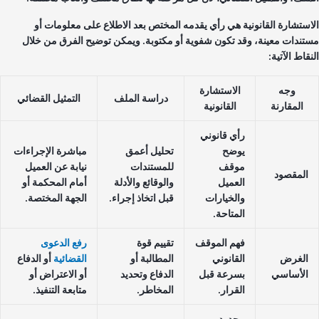
استشارة القانونية هي رأي يقدمه المختص بعد الاطلاع على معلومات أو
تندات معينة، وقد تكون شفوية أو مكتوبة. ويمكن توضيح الفرق من خلال
قاط الآتية:
وجه
الاستشارة
دراسة الملف
التمثيل القضائي
المقارنة
القانونية
رأي قانوني
يوضح
تحليل أعمق
مباشرة الإجراءات
موقف
للمستندات
نيابة عن العميل
المقصود
العميل
والوقائع والأدلة
أمام المحكمة أو
والخيارات
قبل اتخاذ إجراء.
الجهة المختصة.
المتاحة.
فهم الموقف
تقييم قوة
رفع الدعوى
الغرض
القانوني
المطالبة أو
القضائية
أو الدفاع
الأساسي
بسرعة قبل
الدفاع وتحديد
أو الاعتراض أو
القرار.
المخاطر.
متابعة التنفيذ.