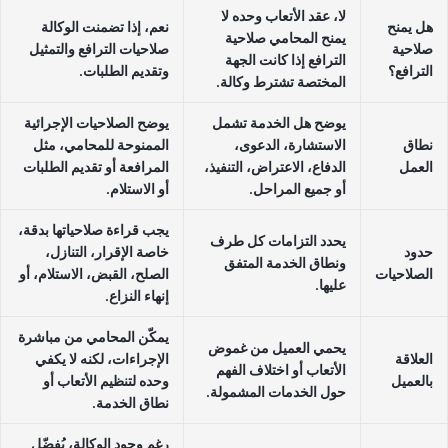
لا، عقد الأتعاب وحده لا
هل يمنح
نعم، إذا تضمنت الوكالة
يمنح المحامي صلاحية
صلاحية
صلاحيات الترافع والتمثيل
الترافع إذا كانت الجهة
الترافع؟
وتقديم الطلبات.
المختصة تشترط وكالة.
يوضح هل الخدمة تشمل
يوضح الصلاحيات الإجرائية
نطاق
الاستشارة، الدعوى،
الممنوحة للمحامي، مثل
العمل
الدفاع، الاعتراض، التنفيذ،
المرافعة أو تقديم الطلبات
أو جميع المراحل.
أو الاستلام.
يجب قراءة صلاحياتها بدقة،
يحدد التزامات كل طرف
حدود
خاصة الإقرار، التنازل،
ونطاق الخدمة المتفق
الصلاحيات
الصلح، القبض، الاستلام، أو
عليها.
إنهاء النزاع.
يمكّن المحامي من مباشرة
يحمي العميل من غموض
العلاقة
الإجراءات، لكنه لا يكفي
الأتعاب أو اختلاف الفهم
بالعميل
وحده لتنظيم الأتعاب أو
حول الخدمات المشمولة.
نطاق الخدمة.
رغم وجود الوكالة، يُفضّل