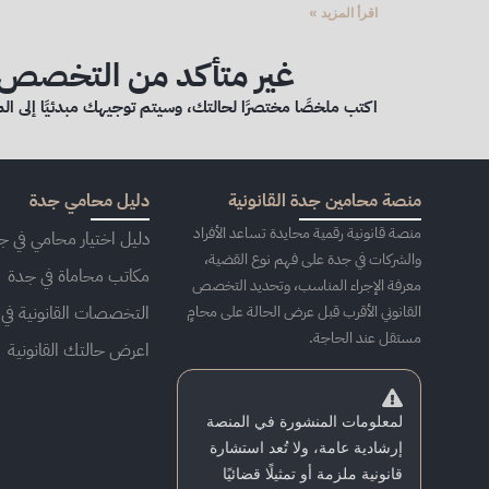
اقرأ المزيد »
غير متأكد من التخصص ا
اكتب ملخصًا مختصرًا لحالتك، وسيتم توجيهك مبدئيًا إلى الم
منصة محامين جدة القانونية
دليل محامي جدة
منصة قانونية رقمية محايدة تساعد الأفراد
دليل اختيار محامي في ج
والشركات في جدة على فهم نوع القضية،
مكاتب محاماة في جدة
معرفة الإجراء المناسب، وتحديد التخصص
القانوني الأقرب قبل عرض الحالة على محامٍ
التخصصات القانونية في
مستقل عند الحاجة.
اعرض حالتك القانونية
لمعلومات المنشورة في المنصة
إرشادية عامة، ولا تُعد استشارة
قانونية ملزمة أو تمثيلًا قضائيًا