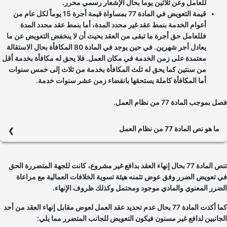
للعامل وعن ثلاثين يوماً بحال الإشعار رسمي محرر.
قيمة التعويض في المادة 77 بمساواة قيمة أجرة 15 يوماً لكل عام من
أعوام الخدمة بنمط عقد غير محدد المدة، أما بنمط عقد محدد المدة
فللعامل حق أجرة ما تبقى من العقد بحيث أن لا ينخفض التعويض عن ما
يعادل أجر شهرين. في حين يوجد في المادة 80 المكافأة بحال الاستقالة
معتمدة على زمن الخدمة في مكان العمل. فلا يحق له مكافأة بخدمة أقل
من سنتين كما يحق له ثلث المكافأة بخدمة من ثلاث إلى خمس سنوات
أما المكافأة كاملة يستحقها بانقضاء زمن عشر سنوات خدمة.
بموجب المادة 77 من نظام العمل.
ما هو نص المادة 77 من نظام العمل
يتلخص نص المادة 77من قانون العمل بحق الطرف المضرور بنيل تعويض لا
يقل عن راتب شهرين عمل للعامل المفصول. حيث أن التعويض يختلف بين
تنص المادة 77 بحال إنهاء العقد بدافع غير مشروع، كانت للجهة المتضررة الحق
فئة العقود المحددة المدة وفئة الغير المحدودة المدة. في الحالة الأولى وُجب
 تعويض الضرر وفق عوض تثمنه هيئة تسوية الخلافات العمالية مع مراعاة
التعويض للعامل المفصول بغير مبرر شرعي بأجر ما بقي له من مدة لإنهاء
ضرر المعنوي والمادي موجود ومحتمل وكذلك ظروف الإنهاء.
العمل. أما في الحالة الثانية فالتعويض للمتضرر يكون على هيئة راتب شهر
مقابل كل سنة من سنوات الخدمة التي أمضاها العامل.
كما أكدت المادة 77 بحال عدم تحديد عقد العمل لعوض مقابل إنهاء العقد من أحد
جانبين لدافع غير مسنون فيكون التعويض للجانب المتضرر مما يلي: