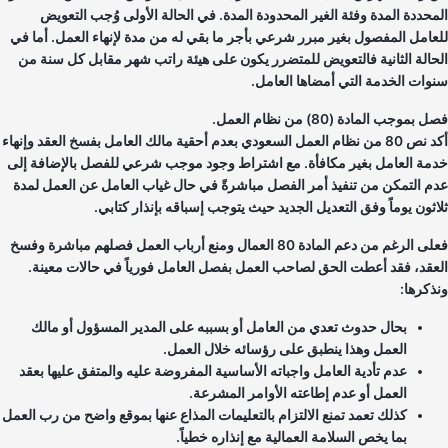
محددة المدة وفئة الغير المحدودة المدة. في الحالة الأولى وُجب التعويض
عامل المفصول بغير مبرر شرعي بأجر ما بقي له من مدة لإنهاء العمل. أما في
حالة الثانية فالتعويض للمتضرر يكون على هيئة راتب شهر مقابل كل سنة من
وات الخدمة التي أمضاها العامل.
بموجب المادة (80) من نظام العمل.
أكد نص 80 من نظام العمل السعودي بعدم أحقية مالك العامل بفسخ العقد وإنهاء
مة العامل بغير مكافأة. مع اشتراط وجود موجب شرعي للفصل بالإضافة إلى
م التمكن من تنفيذ أمر الفصل مباشرةً في حال غياب العامل عن العمل لمدة
اثون يوماً وفق التعديل الجديد حيث يتوجب إسباقه بإنذار كتابي.
فعلى الرغم من دعم المادة 80 العمال ومنع أرباب العمل فصلهم مباشرة وفسخ
عقد، فقد أعطت الحق لصاحب العمل بفصل العامل فورياً في حالات معينة.
ذكرها:
بحال حدوث تعدي من العامل أو بسببه على المدير المسؤول أو مالك
العمل وهذا ينطبق على رؤسائه خلال العمل.
عدم تأدية العامل واجباته الأساسية المفروضة عليه والمتفق عليها بعقد
العمل أو عدم إطاعته الأوامر المشرعة.
كذلك تعمد تمنع الالتزام بالتعليمات المذاع عنها بموقع واضح من رب العمل
بما يخص السلامة العمالية مع إنذاره خطياً.