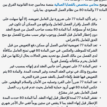
ضح
محامي متخصص بالقضايا العمالية
منصة محامين جدة القانونية الفرق بين
ة 80 من نظام العمل السعودي. بما يلي:
رغم تأكيد المادة 77 على ضرورة نيل العامل تعويضه، إلا أنها سهلت على
مالك العمل بإقرار الفصل للعامل ولدوافع من الممكن أن تكون غير
مشرّعة أو مسوّغة. أما المادة 80 منعت صاحب العمل من فسخ العقد
دون إخطار العامل قبل الفصل ووجوب توفر سبب مشرع للفصل مع منح
الحق للعامل بالاعتراض.
تعد المادة 77 تعويضية لجانبي العمل أي ممكن دفع التعويض من قبل
الشركة للموظف والعكس. في حين المادة 80 فهي تمنح العامل مكافأة
لدى الفصل من مالك العمل مع تحديد بعض الحالات بحال ارتكابها من قبل
العامل يحرم مكافأته ويُفصل فورياً.
تنص المادة 77 على تعويض أحد جانبي العقد لدى إنهائه بمسبب غير
مشروع وذلك في نوعي العقد المحدد وغير المحدد المدة. والمادة 80 يتم
التعويض فيها فقط بإلغاء العمل بالعقد ضمن فترة التجربة.
تعد المادة 77 ضرراً على الفرد وتسلبه من الأمان والسلام الوظيفي. على
عكس المادة 80 فهي أزود حماية للعامل بحيث عدم قدرة رب العمل
فصل العامل بغير عذر مشرّع.
تفتقر المادة 77 لمدة للإخطار قبل إنهاء العقد. أما المادة 80 حددت المدة
الإخطار قبل إنهاء العقد بما لا ينقص عن ستين يوماً ففي حال الأجر شهري