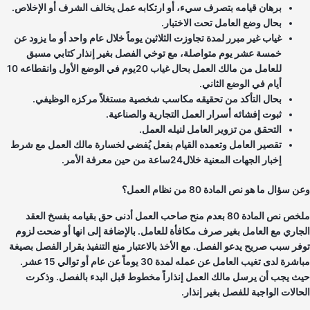
برهان قيامه بتصرف سيء، أو ارتكابه عمل يخالف الشرف أو الإخلاص.
بحال وضع العامل تحت الاختبار.
غياب غير مبرر لمدة تجاوزت الثلاثين يوماً خلال عام واحد أو ما يزود عن
خمسة عشر يوم متواصلة، مع توخي الفصل بغير إنذار كتابي مسبق
للعامل من مالك العمل بحال غياب 20يوم في الوضع الأول وانقطاعه 10
أيام في الوضع الثاني.
بحال التأكد من تحقيقه مكاسب شخصية مستغلاً مركزه الوظيفي.
ثبوت إفشائه أسرار العمل التجارية والصناعية.
التحقق من تزوير العامل لنيله العمل.
تقصير العامل وتعمده القيام بفعل يُفضي لخسارة مالك العمل مع شرط
إخبار الجهات المعنية خلال24ساعة من حين معرفة الأمر.
 سؤال ما هو نص المادة 80 من نظام العمل؟
ملخص نص المادة 80 بعدم منح صاحب العمل أدنى حق بقيامه بفسخ العقد
جاري مع العامل بغير صرف مكافأة للعامل. بالإضافة إلى انها أو ضحت لزوم
فر سبب صريح يدعو الفصل. مع الأخذ بالاعتبار منع التنفيذ بقرار الفصل بصيغة
مباشرة لدى تغيب العامل عن عمله لمدة 30 يوماً عن عام أو توالي 15 عشر.
ث يجب أن يرسل مالك العمل إنذاراً مخطوط قبل البدء بالفصل. وذكرت
حالات الواجبة للفصل بغير إنذار.