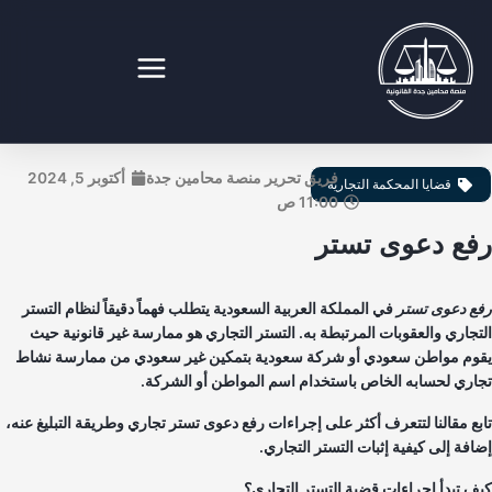
طي
ى
محتوى
نصة محامين جدة القانونية
فريق تحرير منصة محامين جدة
أكتوبر 5, 2024
قضايا المحكمة التجارية
11:00 ص
فع دعوى تستر
ع دعوى تستر
في المملكة العربية السعودية يتطلب فهماً دقيقاً لنظام التستر
تجاري والعقوبات المرتبطة به. التستر التجاري هو ممارسة غير قانونية حيث
وم مواطن سعودي أو شركة سعودية بتمكين غير سعودي من ممارسة نشاط
اري لحسابه الخاص باستخدام اسم المواطن أو الشركة.
بع مقالنا لتتعرف أكثر على إجراءات رفع دعوى تستر تجاري وطريقة التبليغ عنه،
افة إلى كيفية إثبات التستر التجاري.
ف تبدأ إجراءات قضية التستر التجاري؟