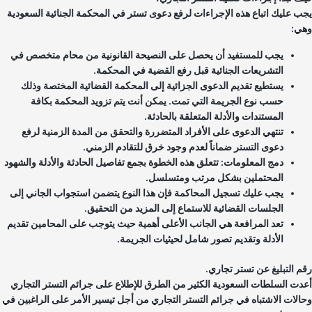
ب عليك اتباع هذه الإجراءات لرفع دعوى تستر في المحكمة الجنائية السعودية
ي:
يجب للمستفيد أن يحصل على النصيحة القانونية من محام متخصص في
التشريعات الجنائية قبل رفع القضية في المحكمة.
يستطيع تقديم الدعوى الجزائية إلى المحكمة القضائية المختصة وذلك
حسب نوع الجريمة التي تمت. يمكن أنت يتم تزويد المحكمة بكافة
المستندات والأدلة المتعلقة بالحادثة.
تنتهي الدعوى على الأفراد المتضررة والتحقق من المدة الزمنية لرفع
دعوى التستر ضماناً لعدم وجود خرق للتقادم الزمني.
دمج المعلومات: تتعلق هذه الخطوة بجمع تفاصيل الحادثة والأدلة والشهود
المحتملين بشكل مرتب ومتسلسل.
يجب عليك تسجيل المحاكمة فإن هذا النوع يتضمن استجواب الجاني إلى
الجلسات القضائية للاستماع إلى المزيد من التحقيق.
تعد المرافعة هي الجانب الأعلى أهمية حيث يتوجب على المحامين تقديم
الأدلة وتقديم تصور شامل لحيثيات الجريمة.
م التبليغ عن تستر تجاري.
دت السلطات السعودية الكثير من الطرق للإطلاع على جرائم التستر التجاري
الات الاشتباه في جرائم التستر التجاري من أجل تيسير الأمر على الراغبين في