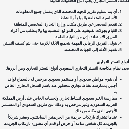
شف التستر التجاري يجب اتباع الخطوات التالية:
أن يتم تسليم تقرير للجهة المختصة الذي يشمل جميع المعلومات
الأساسية المتعلقة بالمبلغ أو النشاط.
تقديم المحضر عن طريق مكتب وزارة التجارة المخصص للمنطقة.
القيام بجولات تفتيشية على المواقع المشتبه بها ولا يتطلب من أفراد
الفريق الاستعانة بإذن من النيابة العامة.
يتولى الفريق الرقابي المهمة بتجميع الأدلة للازمة حتى يتم كشف التستر.
تقديم الأدلة إلى الجهات المختصة.
واع التستر التجاري.
دد نظام مكافحة التستر التجاري السعودي أنواع التستر التجاري ومن أبرزها:
أن يقوم مواطن سعودي أو مستثمر سعودي مرخص له بالسماح لوافد
أجنبي بممارسة نشاط تجاري محظور عنه باسم السجل التجاري الخاص
به.
ممارسة الغير سعودي لنشاط تجاري ولحسابه الخاص على أرض المملكة
العربية السعودية وغير مرخص به و ذلك عن طريق السعودي أو المستثمر
الأجنبي الذي مكنه من ذلك.
عندما تشترك بارتكاب جريمة من الجريمتين السابقتين. ويعتبر شريكاً
بالجريمة كل شخص ساعد أو حرض أو قدم أي مشورة بارتكاب الجريمة