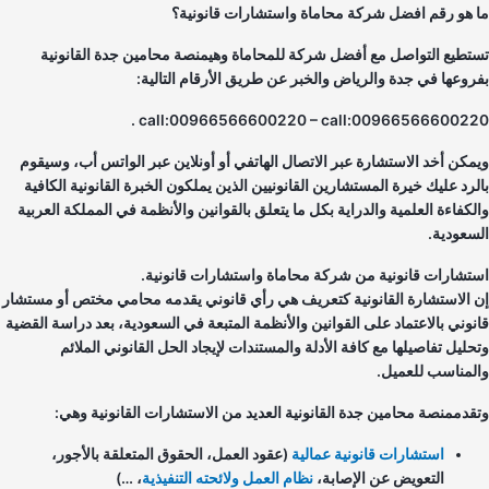
 هو رقم افضل شركة محاماة واستشارات قانونية؟
تطيع التواصل مع أفضل شركة للمحاماة وهيمنصة محامين جدة القانونية
روعها في جدة والرياض والخبر عن طريق الأرقام التالية:
call:00966566600220 – call:00966566600220
مكن أخد الاستشارة عبر الاتصال الهاتفي أو أونلاين عبر الواتس أب، وسيقوم
لرد عليك خيرة المستشارين القانونيين الذين يملكون الخبرة القانونية الكافية
لكفاءة العلمية والدراية بكل ما يتعلق بالقوانين والأنظمة في المملكة العربية
سعودية.
تشارات قانونية من شركة محاماة واستشارات قانونية.
 الاستشارة القانونية كتعريف هي رأي قانوني يقدمه محامي مختص أو مستشار
نوني بالاعتماد على القوانين والأنظمة المتبعة في السعودية، بعد دراسة القضية
حليل تفاصيلها مع كافة الأدلة والمستندات لإيجاد الحل القانوني الملائم
لمناسب للعميل.
قدممنصة محامين جدة القانونية العديد من الاستشارات القانونية وهي:
استشارات قانونية عمالية
(عقود العمل، الحقوق المتعلقة بالأجور،
التعويض عن الإصابة،
نظام العمل ولائحته التنفيذية
، …)