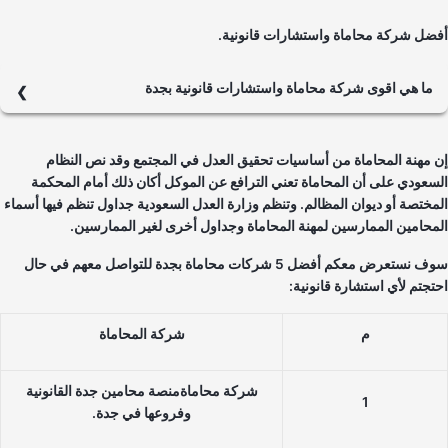
ضل شركة محاماة واستشارات قانونية.
ما هي اقوى شركة محاماة واستشارات قانونية بجدة
منصة محامين جدة القانونية تعتبر أقوى شركة للمحاماة والاستشارات
قانونية في جدة نظراً لأنها تضم عدد كبير من المحامين والمستشارين
 مهنة المحاماة من أساسيات تحقيق العدل في المجتمع وقد نص النظام
القانونيين المؤهلين والذين يملكون الخبرة الكبيرة والكفاءة العالية والدراية
سعودي على أن المحاماة تعني الترافع عن الموكل أكان ذلك أمام المحكمة
الكافية بالقوانين السعودية مما يؤدي للوصول إلى نتائج مرضية للعميل
مختصة أو ديوان المظالم. وتنظم وزارة العدل السعودية جداول تنظم فيها أسماء
وخلال وقت قصير.
محامين الممارسين لمهنة المحاماة وجداول أخرى لغير الممارسين.
سوف نستعرض معكم أفضل 5 شركات محاماة بجدة للتواصل معهم في حال
تجتم لأي استشارة قانونية:
م
شركة المحاماة
شركة محاماةمنصة محامين جدة القانونية
1
وفروعها في جدة.