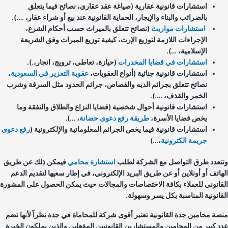
استشارات قانونية عقارية (صياغة عقد عقاري، نصائح فيما يتعلق
بالضرائب والبناء والإيجار، الحماية القانونية عند بيع أو شراء عقار، ….).
استشارات مواريث
(نصائح تتعلق بالميراث حسب أحكام الشرع،
الإجراءات اللازمة لتوزيع الإرث، كيفية توزيع الميراث وفق الشريعة
الإسلامية، …).
استشارات في قضايا المخدرات
(حيازة، تعاطي، ترويج، اتجار،.).
استشارات قانونية جنائية (أنواع العقوبات،
عقوبة التعزير في السعودية
،
نصائح تتعلق بجرائم الديه والقصاص، جرائم الحدود مثل السرقة وشرب
الخمر والقذف، ….).
استشارات قانونية أحوال شخصية (قضايا النزاع والطلاق والنفقة وما
يخص قضايا الأسرة،
طريقة رفع دعوى حضانة
، …).
استشارات قانونية فيما يخص الجرائم المعلوماتية والإلكترونية (
رفع دعوى
جريمة الكترونية
،…)
تعدد طرق التواصل مع الشركة لطلب
استشارة محامي
فيمكن ذلك عن طريق
هاتف أو أونلاين أو عن طريق البريد الإلكتروني، في إطار سعيها لتقديم الدعم
قانوني للعملاء بكافة الاختصاصات والمجالات حيث يمكن الحصول على المشورة
قانونية المناسبة بكل يسر وسهولة.
صة محامين جدة القانونية تعتبر أقوى شركة للمحاماة في جدة نظراً لأنها تضم
د كبير من المحامين والمستشارين القانونيين المؤهلين والذين يملكون الخبرة