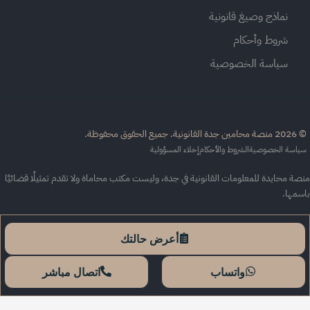
نماذج وصيغ قانونية
شروط وأحكام
سياسة الخصوصية
القانونية. جميع الحقوق محفوظة.
اسة الخصوصية
الشروط والأحكام
إخلاء المسؤولية
ة محايدة للمعلومات القانونية في جدة، وليست مكتب محاماة ولا تقدم تمثيلًا قضائيًا
سمها.
أعرض حالتك
واتساب
اتصال مباشر