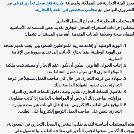
زز البيئة التجارية في المملكة. ولمعرفة
طريقة فتح سجل تجاري فرعي
من
ضروري التواصل مع
محامي متخصص في القضايا التجارية
.
مستندات المطلوبة لاستخراج السجل التجاري
طلب إجراءات استخراج السجل التجاري تقديم بعض المستندات الأساسية
مان صحة وسلامة البيانات المقدمة. أهم هذه المستندات تشمل:
الهوية الوطنية أو إقامة سارية: للمواطنين السعوديين، يجب تقديم نسخة
من الهوية الوطنية، بينما يحتاج الأجانب إلى تقديم صورة من الإقامة
السارية.
إثبات العنوان القانوني: يمكن أن يكون عقد الإيجار أو مستند يثبت ملكية
الموقع التجاري الذي سيتم تشغيل النشاط منه.
شهادة من غرفة التجارة: في حال كان صاحب العمل مسجلاً في غرفة
التجارة، يجب تقديم الشهادة الخاصة بذلك.
تفاصيل النشاط التجاري: تقديم وصف دقيق للنشاط التجاري المراد
مزاولته، بما في ذلك الرخص أو الموافقات الخاصة إذا كانت مطلوبة.
التوقيع على الطلب الإلكتروني: بعد إدخال البيانات عبر منصة وزارة
التجارة، يتعين على صاحب العمل التوقيع إلكترونياً على الطلب.
ه المستندات أساسية لتقديم طلب استخراج السجل التجاري في السعودية،
جب التأكد من صحتها لتجنب التأخير في معالجة الطلب. وللحصول على