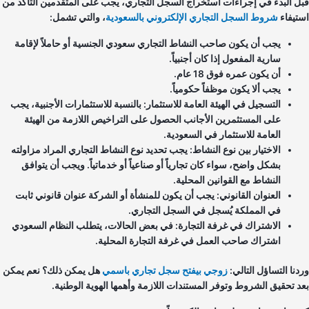
ل البدء في إجراءات استخراج السجل التجاري، يجب على المتقدمين التأكد من
تيفاء
شروط السجل التجاري الإلكتروني بالسعودية
، والتي تشمل:
يجب أن يكون صاحب النشاط التجاري سعودي الجنسية أو حاملاً لإقامة
سارية المفعول إذا كان أجنبياً.
أن يكون عمره فوق 18 عام.
يجب ألا يكون موظفاً حكومياً.
التسجيل في الهيئة العامة للاستثمار: بالنسبة للاستثمارات الأجنبية، يجب
على المستثمرين الأجانب الحصول على التراخيص اللازمة من الهيئة
العامة للاستثمار في السعودية.
الاختيار بين نوع النشاط: يجب تحديد نوع النشاط التجاري المراد مزاولته
بشكل واضح، سواء كان تجارياً أو صناعياً أو خدماتياً. ويجب أن يتوافق
النشاط مع القوانين المحلية.
العنوان القانوني: يجب أن يكون للمنشأة أو الشركة عنوان قانوني ثابت
في المملكة يُسجل في السجل التجاري.
الاشتراك في غرفة التجارة: في بعض الحالات، يتطلب النظام السعودي
اشتراك صاحب العمل في غرفة التجارة المحلية.
دنا التساؤل التالي:
زوجي بيفتح سجل تجاري باسمي
هل يمكن ذلك؟ نعم يمكن
د تحقيق الشروط وتوفر المستندات اللازمة وأهمها الهوية الوطنية.