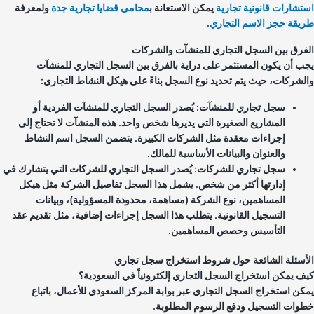
تشارات قانونية تجارية
يمكن الاستعانة ب
محامي قضايا تجارية جدة
ولمعرفة
يقة حجز الاسم التجاري
.
فرق بين السجل التجاري للمنشآت والشركات
ب أن يكون المستثمر على دراية بالفرق بين السجل التجاري للمنشآت
لشركات، حيث يتم تحديد نوع السجل بناءً على هيكل النشاط التجاري:
سجل تجاري للمنشآت: يُصدر السجل التجاري للمنشآت الفردية أو
المشاريع الصغيرة التي يديرها شخص واحد. هذه المنشآت لا تحتاج إلى
إجراءات معقدة مثل الشركات الكبيرة. يتضمن السجل اسم النشاط
والعنوان والبيانات الأساسية للمالك.
سجل تجاري للشركات: يُصدر السجل التجاري للشركات التي يتشارك في
إدارتها أكثر من شخص. يشمل هذا السجل تفاصيل الشركة مثل هيكل
المساهمين، نوع الشركة (مساهمة، محدودة المسؤولية)، وبيانات
التسجيل القانونية. يتطلب هذا السجل إجراءات إضافية، مثل تقديم عقد
التأسيس وحصص المساهمين.
أسئلة الشائعة حول شروط استخراج سجل تجاري
ف يمكن استخراج السجل التجاري إلكترونياً في السعودية؟
كن استخراج السجل التجاري عبر بوابة المركز السعودي للأعمال، باتباع
وات التسجيل ودفع الرسوم المطلوبة.