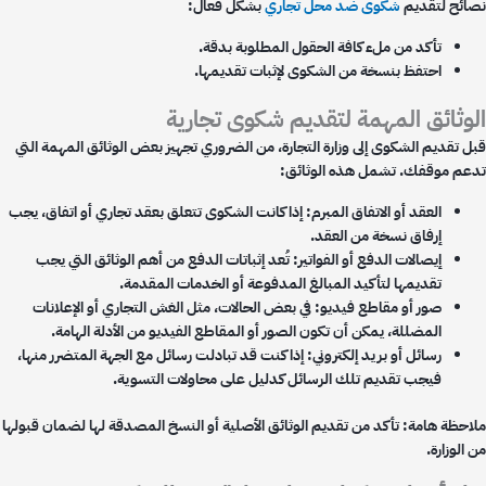
ائح لتقديم
شكوى ضد محل تجاري
بشكل فعال:
تأكد من ملء كافة الحقول المطلوبة بدقة.
احتفظ بنسخة من الشكوى لإثبات تقديمها.
وثائق المهمة لتقديم شكوى تجارية
ل تقديم الشكوى إلى وزارة التجارة، من الضروري تجهيز بعض الوثائق المهمة التي
عم موقفك. تشمل هذه الوثائق:
العقد أو الاتفاق المبرم: إذا كانت الشكوى تتعلق بعقد تجاري أو اتفاق، يجب
إرفاق نسخة من العقد.
إيصالات الدفع أو الفواتير: تُعد إثباتات الدفع من أهم الوثائق التي يجب
تقديمها لتأكيد المبالغ المدفوعة أو الخدمات المقدمة.
صور أو مقاطع فيديو: في بعض الحالات، مثل الغش التجاري أو الإعلانات
المضللة، يمكن أن تكون الصور أو المقاطع الفيديو من الأدلة الهامة.
رسائل أو بريد إلكتروني: إذا كنت قد تبادلت رسائل مع الجهة المتضرر منها،
فيجب تقديم تلك الرسائل كدليل على محاولات التسوية.
احظة هامة: تأكد من تقديم الوثائق الأصلية أو النسخ المصدقة لها لضمان قبولها
الوزارة.