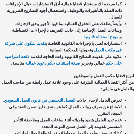
كما سيقدم لك مستشار قضايا عمالية أدق الاستشارات حيال الإجراءات
ذات الصلة بالتأشيرات والتوظيف واستحصال أجود التصاريح الضرورية
للعمال.
وأيضاً يطلعك على الحقوق العمالية بما فيها الأجور وحق الإجازات
وساعات العمل الإضافية إلى جانب التعريف بالإجراءات الانضباطية
و
نموذج استقالة قانونية
.
استشارات تُعنى بالإجراءات القانونية الخاصة ب
تقديم شكوى على شركة
في مكتب العمل
وتحويلها للمحكمة العمالية.
علاوة على تقديمه النصائح القانونية وقت الحاجة لتقدمة
لائحة اعتراضية
على حكم
عمالي وتحرير
صيغة استئناف حكم دعوى عمالية
مناسبة.
واع قضايا مكتب العمل والموظفين.
 أكثر القضايا العمالية المترتبة على وجود علاقة عمل رابطة بين صاحب العمل
لعامل هي ما يلي:
تعرض العامل لإحدى حالات
الفصل التعسفي في قانون العمل السعودي
.
الامتناع عن صرف رواتب العمال كما هو متفق عليها ضمن العقد وفي
الميعاد المقرر.
عدم تقيد العامل بتنفيذ واجباته أثناء ساعات العمل وملاحظة التأخر
المستمر بقدومه إلى العمل ضمن الموعد المحدد.
كذلك تسويف صاحب العمل ومماطلته في إعطاء العمال إجازاتهم