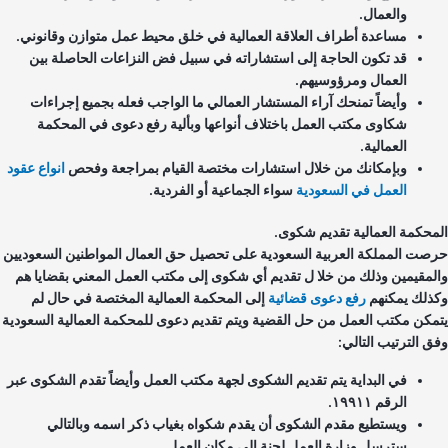
والعمال.
مساعدة أطراف العلاقة العمالية في خلق محيط عمل متوازن وقانوني.
قد تكون الحاجة إلى استشاراته في سبيل فض النزاعات الحاصلة بين
العمال ومرؤوسيهم.
وأيضاً تمنحك آراء المستشار العمالي ما الواجب فعله بجميع إجراءات
شكاوى مكتب العمل باختلاف أنواعها وبألية رفع دعوى في المحكمة
العمالية.
وبإمكانك من خلال استشارات مختصة القيام بمراجعة وفحص
انواع عقود
العمل في السعودية
سواء الجماعية أو الفردية.
محكمة العمالية تقديم شكوى.
صت المملكة العربية السعودية على تحصيل حق العمال المواطنين السعوديين
لمقيمين وذلك من خلا ل تقديم أي شكوى إلى مكتب العمل المعني بقضايا هم
ذلك يمكنهم
رفع دعوى قضائية
إلى المحكمة العمالية المختصة في حال لم
مكن مكتب العمل من حل القضية ويتم تقديم دعوى للمحكمة العمالية السعودية
ق الترتيب التالي:
في البداية يتم تقديم الشكوى لجهة مكتب العمل وأيضاً تقدم الشكوى عبر
الرقم ١٩٩١١.
ويستطيع مقدم الشكوى أن يقدم شكواه بغياب ذكر اسمه وبالتالي
سترسل وزارة العمل لجنة إلى مكان العمل.