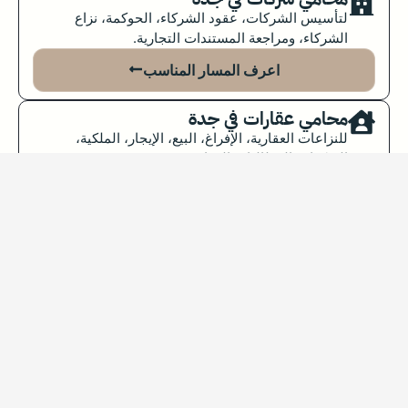
لتأسيس الشركات، عقود الشركاء، الحوكمة، نزاع
الشركاء، ومراجعة المستندات التجارية.
اعرف المسار المناسب
محامي عقارات في جدة
للنزاعات العقارية، الإفراغ، البيع، الإيجار، الملكية،
الصكوك والمطالبات العقارية.
اعرف المسار المناسب
محامي تنفيذ في جدة
لتنفيذ الأحكام والسندات التنفيذية والشيكات والمطالبات
المالية عند وجود سند قابل للتنفيذ.
اعرف المسار المناسب
محامي ميراث وتركات في جدة
لحصر الورثة، قسمة التركة، العقار الموروث، رفض أحد
الورثة البيع أو النزاع على الغلة.