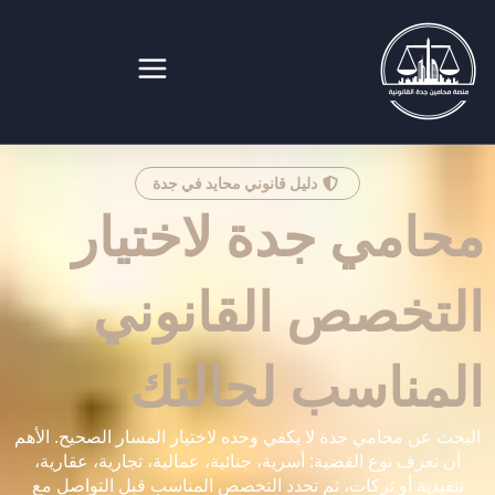
خطي
لى
لمحتوى
منصة محامين جدة القانونية
دليل قانوني محايد في جدة
محامي جدة لاختيار
التخصص القانوني
المناسب لحالتك
البحث عن محامي جدة لا يكفي وحده لاختيار المسار الصحيح. الأهم
أن تعرف نوع القضية: أسرية، جنائية، عمالية، تجارية، عقارية،
تنفيذية أو تركات، ثم تحدد التخصص المناسب قبل التواصل مع