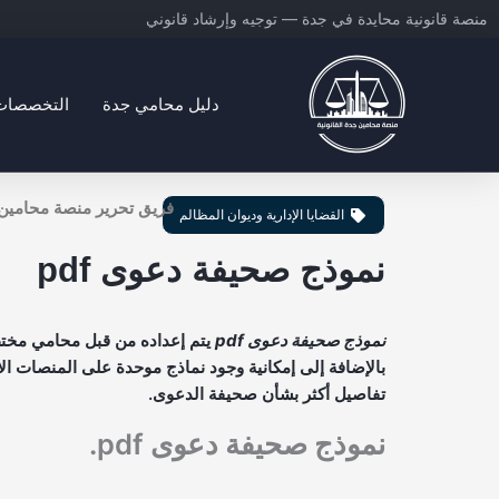
خطي
منصة قانونية محايدة في جدة — توجيه وإرشاد قانوني
لى
لمحتوى
دليل محامي جدة
التخصصات ا
منصة محامين جدة القانونية
فريق تحرير منصة محامين
القضايا الإدارية وديوان المظالم
نموذج صحيفة دعوى pdf
نموذج صحيفة دعوى pdf
يتم إعداده من قبل محامي مختص
بالإضافة إلى إمكانية وجود نماذج موحدة على المنصات الا
تفاصيل أكثر بشأن صحيفة الدعوى.
نموذج صحيفة دعوى pdf.