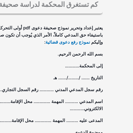
كم تستغرق المحكمة لدراسة صحيفة
تختلف بشكل كبير مدة دراسة صحيفة الدعوى ومعالجتها ف
نوع القضية ونوع المحكمة المختصة والأطراف المعنية 
يعتبر إعداد وتحرير ن
وتعقيداتها وحاجتها لجلسات محاكمة. فالقضايا المستعجلة
باستيفاء حق المدعي كاملاً، الأمر الذي يُوجب أن تكون ص
أن تتراوح بين عدة أشهر إلى سنتين في حين أن القضايا
وإليكم
نموذج رفع دعوى قضائية
:
بسم الله الرحمن الرحيم.
إلى المحكمة…………
التاريخ ……. /………/……. هـ
رقم سجل المدعي المدني ………… رقم السجل التجار
اسم المدعي ……….. المهمة ………….. محل الإقامة………. 
الالكتروني…………
المدعى عليه ………. المهمة ………….. محل الإقامة………. 
موضوع الدعوى …………..