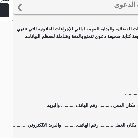
 الدعوى
ي محاكم السعودية استناداً إلى عدد من العوامل، بما فيها
بالقضية. إذ لا يمكن تحديد مدة بشكل دقيق فلكل قضية ظروفها
موذج صحيفة دعوى pdf أولى التحركات القضائية والبداية المهمة لباقي الإجراءات القانونية التي تنتهي
 تأخذ ما بين عدة أيام إلى بضعة أسابيع والقضايا العادية يمكن
يغة كتابة صحيفة دعوى تتمتع بالدقة وشاملة لمعظم البيانات.
 الجنائية تتراوح من عدة أشهر لسنوات.
ي…………
مكان العمل ……….. رقم الهاتف………… والبريد
مكان العمل ……….. رقم الهاتف………… والبريد الالكتروني…………