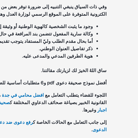
وفي ذات السياق ينبغي التنبيه إلى ضرورة توفر بعض من
الكترونية المتوفرة على الموقع الرسمي لوزارة العدل وه
وجود ما يثبت الشخصية كالهوية الوطنية أو وثيقة إق
وكالة سارية المفعول تتضمن بند المرافعة في حال
أما بحال مقدم الطلب وليّ المستفاد يتوجب تقدي
ذكر تفاصيل العنوان الوطني.
هوية الطرفين المدعي والمدعى عليه.
ساق اللهُ الخيرَ لك لزيارتك مقالتنا.
أفضل نموذج صحيفة دعوى pdf و6 متطلبات أساسية للصحيفة 2025.
اللجوء للقضاء يتطلب التعامل مع
افضل محامي في جدة
م
القانونية الخبير بصياغة صحائف الدعاوي المختلفة ك
صحيفة
اجبار
وغيرها.
إلى جانب التعامل مع الحالات الخاصة ك
رفع دعوى ضد دعو
الدعوى
.