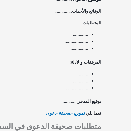
الوقائع والأحداث……………
المتطلبات:
………….
………………..
…………….
المرفقات والأدلة:
……….
………….
………………….
توقيع المدعي ………..
فيما يلي
نموذج-صحيفة-دعوى
متطلبات صحيفة الدعوى في السعو