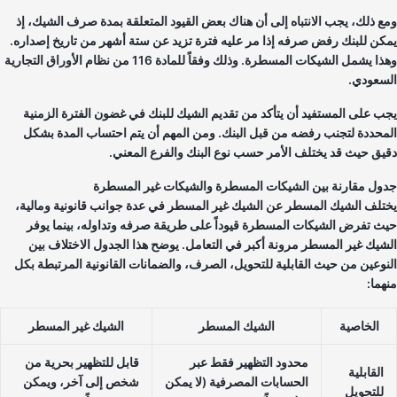
ع ذلك، يجب الانتباه إلى أن هناك بعض القيود المتعلقة بمدة صرف الشيك، إذ
كن للبنك رفض صرفه إذا مر عليه فترة تزيد عن ستة أشهر من تاريخ إصداره.
وهذا يشمل الشيكات المسطرة. وذلك وفقاً للمادة 116 من نظام الأوراق التجارية
سعودي.
ب على المستفيد أن يتأكد من تقديم الشيك للبنك في غضون الفترة الزمنية
محددة لتجنب رفضه من قبل البنك. ومن المهم أن يتم احتساب المدة بشكل
يق حيث قد يختلف الأمر حسب نوع البنك والفرع المعني.
ول مقارنة بين الشيكات المسطرة والشيكات غير المسطرة
تلف الشيك المسطر عن الشيك غير المسطر في عدة جوانب قانونية ومالية،
ث تفرض الشيكات المسطرة قيوداً على طريقة صرفه وتداوله، بينما يوفر
شيك غير المسطر مرونة أكبر في التعامل. يوضح هذا الجدول الاختلاف بين
نوعين من حيث القابلية للتحويل، الصرف، والضمانات القانونية المرتبطة بكل
هما:
الخاصية
الشيك المسطر
الشيك غير المسطر
محدود التظهير فقط عبر
قابل للتظهير بحرية من
القابلية
الحسابات المصرفية (لا يمكن
شخص إلى آخر، ويمكن
للتحويل