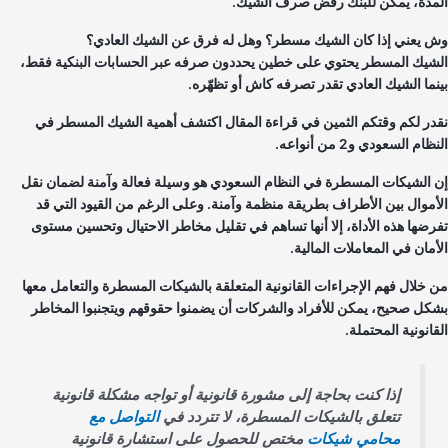
مدة، يمكن للبنك رفض صرف الشيك.
 يعني إذا كان الشيك مسطر؟ وهل له فرق عن الشيك العادي؟
شيك المسطر يحتوي على خطين يحددون صرفه عبر الحسابات البنكية فقط،
نما الشيك العادي تقدر تصرفه كاش أو تظهّره.
در لكم وقتكم الثمين في قراءة المقال اكتشف أهمية الشيك المسطر في
ام السعودي و2 من أنواعه.
 الشيكات المسطرة في النظام السعودي هو وسيلة فعالة وآمنة لضمان نقل
أموال بين الأطراف بطريقة منظمة وآمنة. وعلى الرغم من القيود التي قد
رضها هذه الأداة، إلا أنها تساهم في تقليل مخاطر الاحتيال وتحسين مستوى
أمان في المعاملات المالية.
 خلال فهم الإجراءات القانونية المتعلقة بالشيكات المسطرة والتعامل معها
كل صحيح، يمكن للأفراد والشركات أن يضمنوا حقوقهم ويتجنبوا المخاطر
انونية المحتملة.
إذا كنت بحاجة إلى مشورة قانونية أو تواجه مشكلة قانونية
تتعلق بالشيكات المسطرة، لا تتردد في
التواصل مع
محامي شيكات
مختص للحصول على استشارة قانونية