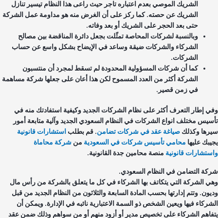
الشريك الموصي بعدم اعتباره تاجر حيث راعى هذا النظام تيسير تنازل
الشريك عن حصته. كما ركز على أن الغرض منه هو مداومة عمل الشركة
حتى بعد الحجر على الشريك أو بعد وفاته.
وبالنسبة لشركات المحاصة تمثّلت بجعل دائرة المناقضة بين مصالح
الشركاء والشركات ضيقة وساعد في الإيضاح بشكل واسع عن حساب
الشركات.
كما أن شركات المسؤولية المحدودة لم تسقط لمجرد أن منتسبون
الشركة أكثر من العدد المسموح لكن هذا أعان على جعلها شركة مساهمة
في زمن قصير.
ي إطار التعرف أكثر على نظام الشركات الجديد وكيفية استفادتك منه في
سيس مختلف انواع الشركات في النظام السعودي الجديد وآلية متابعة أمور
رها وكذلك
صياغة عقد في شركات تضامن
. قم بطلب
استشارات قانونية
يبك عليها
محامي تأسيس شركات في السعودية
من
شركة محاماة
ستشارات قانونية
منصة محامين جدة القانونية.
كة التضامن في النظام السعودي.
ي الشركة التي يتكاتف بها الشركاء في كل ما يتعلق بالشركة من رأس مال
يون. وتتم إدارتها بحسب المادة السابعة والثلاثون من النظام الجديد من قبل
شركاء فيها ويعين الشخص ذو السمة الاعتبارية نائبه في الإدارة. ويمكن أن
فاهم الشركاء على تخصيص مدير أو أزود منهم أو من سواهم وذلك ضمن عقد