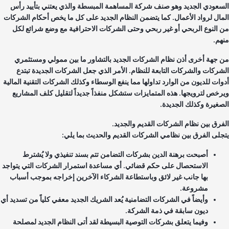
سعودي الجديد وهو صنف شركة المساهمة المبسطة والذي يعتني بتأييد رأس
مال لرواد الأعمال. كما يتضمن النظام الجديد على كل ما يخص أحكام الشركات
 النوع الربحي أو غير ربحي وحتى الشركات الاحترافية مع وضع شرائع لكل
هم.
 جهة أخرى أذن نظام الشركات الجديد بالتشاور ما بين ممولي ومستثمري
شركات والشركات التابعة للنظام. الأمر الذي جعل الشركات الجديدة تبتدع
وات للديون من الوارد تداولها مما ينفع الوسطاء وكذلك الشركات التقنية المالية
رخص لترويجها. هذه المتمايزات ستشكل منفذاً جديداً لتقليل كلف المشاريع
صغيرة وكذلك الجديدة.
فرق بين نظام الشركات القديم والجديد.
جلى الفرق بين نظامي الشركات القديم والحديث بما يلي:
أصبحت برهنة الدين بشركات التضامن تتم بسند تنفيذي ولا يُشترط
الاستحصال على حكم قضائي. أي مساعدة استمرار الشركات التي يتواجد
بها جانب غير لائق وباستطاعة الشركاء الآخرين إخراجه بموجب أسباب
مشروعة.
وأيضاً في الشركات التضامنية يُعد الشريك الجديد معفي كلياً من تسديد أي
ديون سابقة في ذمة الشركة.
وفيما يتعلق بشركات التوصية البسيطة لقد أتى النظام الجديد لمصلحة