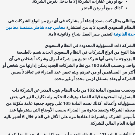
بيع أو رهن عقارات الشركة إلا ما يدخل بغرض الشركة.
كذلك مبيع أو رهن المتجر.
التالي بحال كنت بصدد إنشاء أو مشاركة في أي نوع من انواع الشركات في
نظام السعودي الجديد لا بد من استشارة
محامي جده شاطر منمنصة محامين
ة القانونية
لتضمن سير العمل بنجاح وقانونية تامة.
شركة ذات المسؤولية المحدودة في النظام السعودي.
ا النوع من انواع الشركات في النظام السعودي الجديد يتسم بالطبيعية
مزدوجة ما يعني أنها شركة تجمع بين شركة أموال وشركة أشخاص في آن
واحد. وبحسب المادة 160 من نظام الشركات الجديد يمكن إدارتها من شخص أو
ثر من المساهمين أو من غيرهم ويتم تعيين عدد المدراء في تعاقد تأسيس
شركة أو بعقد مستقل لزمن محدد أو غير محدد.
وبحسب مضمون المادة 162 من ذات النظام ينوب المدير عن الشركة ذات
مسؤولية المحدودة قبالة القضاء وهيئات التحكيم وله تكليف الغير في بعض
مسؤولياته وأعماله. كذلك نصت المادة 165 على وجود جمعية عامة مكوّنة من
ظم الشركاء وتنعقد بدعوة من المدراء بحسب الأوضاع التي يشترطها عقد
تأسيس الشركة وباشتراط انعقادها مرة على الأقل في العام خلال 6 أشهر تالية
هاية العام المالي للشركة.
كما أفادت المادة 171 من النظام الجديد أنه يوجد لكل شريك حق المشاركة في