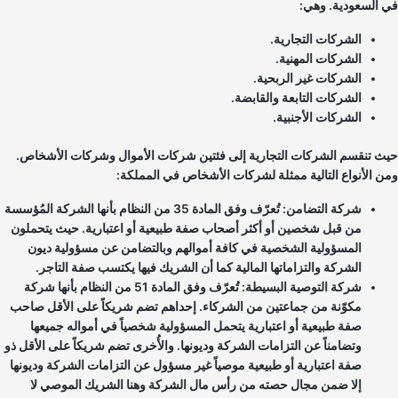
 السعودية. وهي:
حاضنة ومحفزة بقوة للاستثمار. وكذلك تعزيز اعتبار الشركات وتطوير
نشاطها ومساهمتها في خدمة الاقتصاد الوطني. كما أنه يسعى إلى إيسار
الشركات التجارية.
الإجراءات والشروط النظامية لتحفيز محيط الأعمال وتأييد الاستثمار لا سيما
الشركات المهنية.
ضمن الشركات السعودية الصغيرة والمتوسطة.
الشركات غير الربحية.
الشركات التابعة والقابضة.
الشركات الأجنبية.
ث تنقسم الشركات التجارية إلى فئتين شركات الأموال وشركات الأشخاص.
ن الأنواع التالية ممثلة لشركات الأشخاص في المملكة:
شركة التضامن: تُعرّف وفق المادة 35 من النظام بأنها الشركة المُؤسسة
من قبل شخصين أو أكثر أصحاب صفة طبيعية أو اعتبارية. حيث يتحملون
المسؤولية الشخصية في كافة أموالهم وبالتضامن عن مسؤولية ديون
الشركة والتزاماتها المالية كما أن الشريك فيها يكتسب صفة التاجر.
شركة التوصية البسيطة: تُعرّف وفق المادة 51 من النظام بأنها شركة
مكوّنة من جماعتين من الشركاء. إحداهم تضم شريكاً على الأقل صاحب
صفة طبيعية أو اعتبارية يتحمل المسؤولية شخصياً في أمواله جميعها
وتضامناً عن التزامات الشركة وديونها. والأُخرى تضم شريكاً على الأقل ذو
صفة اعتبارية أو طبيعية موصياً غير مسؤول عن التزامات الشركة وديونها
إلا ضمن مجال حصته من رأس مال الشركة وهنا الشريك الموصي لا