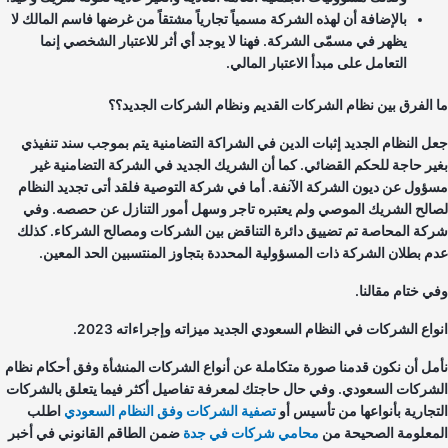
بالإضافة أن لهذه الشركة مسمياً تجارياً مشتقاً من غرضها فاسم المالك لا
يظهر في مسمّى الشركة. فهنا لا يوجد أي أثر للاعتبار الشخصي إنما
التعامل على مبدأ الاعتبار المالي.
 الفرق بين نظام الشركات القديم ونظام الشركات الجديد؟؟
ل النظام الجديد إثبات الدين في الشراكة التضامنية يتم بموجب سند تنفيذي
ير حاجة للحكم القضائي. كما أن الشريك الجديد في الشركة التضامنية غير
ؤول عن ديون الشركة الآنفة. أما في شركة التوصية فلقد أتى تجديد النظام
الح الشريك الموصي ولم يعتبره تاجر وسهل أمور التنازل عن حصصه. وفي
كة المحاصة تم تضييق دائرة التناقض بين الشركات ومصالح الشركاء. كذلك
م بطلان الشركة ذات المسؤولية المحددة بتجاوز المنتسبين الحد المعين.
ي ختام مقالنا.
اع الشركات في النظام السعودي الجديد ميزاته وإجراءاته 2023.
مل أن نكون قدمنا صورة متكاملة عن أنواع الشركات المنشأة وفق أحكام نظام
شركات السعودي. وفي حال حاجتك لمعرفة تفاصيل أكثر فيما يتعلق بالشركات
تجارية بأنواعها من تأسيس أو
تصفية الشركات وفق النظام السعودي
اطلب
معلومة الصحيحة من
محامي شركات في جدة
ضمن الطاقم القانوني في أخبر