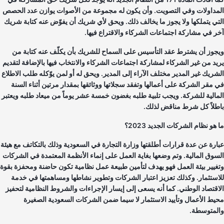
مداولات وفي التصويت. وأن يكون له مجموعة من الأصوات يوازن عدد الحصص
تي يتملكها ولا يجوز ما يخالف ذلك. ويحق لأي شريك أن يفوّض عنه كتابة شريك
ر في مشاركة اجتماعات الشركاء والاقتراع فيها.
جوز أن يشترط عقد التأسيس على السماح للشريك بأن يكلّف عنه كتابة من
يد من غير الشركاء لمشاركة اجتماعات الشركاء والانتخاب فيها بالإضافة لتقديم
شريك غير المدير مختلف الآراء إلى المدير. ويحق له أو لمن يوّكله طلب الاطلاع
 مقر الشركة على أعمالها وتفقد سجلاتها ووثائقها بمقدار مرتين أثناء السنة
مالية للشركة. ويجب تلبية طلبه بغضون خمسة عشر يوماً من ميعاد طلبه ويعتبر
طلاً كل شرط مناقض لذلك.
هو نظام الشركات الجديد 2023؟
ارة عن عدة قرارات أطلقتها وزارة التجارة في السعودية وذلك بالتكاتف مع هيئة
سوق المالية. وتم وضعها بغاية العمل على إنماء الأنظمة المعتمدة في الشركات
غيير بيئة العمل فهو يهدف لتأمين طبيعة عمل نظامية تكون حاضنة ومحفزة بقوة
استثمار. وكذلك تعزيز اعتبار الشركات وتطوير نشاطها ومساهمتها في خدمة
اقتصاد الوطني. كما أنه يسعى إلى إيسار الإجراءات والشروط النظامية لتحفيز
يط الأعمال وتأييد الاستثمار لا سيما ضمن الشركات السعودية الصغيرة
لمتوسطة.