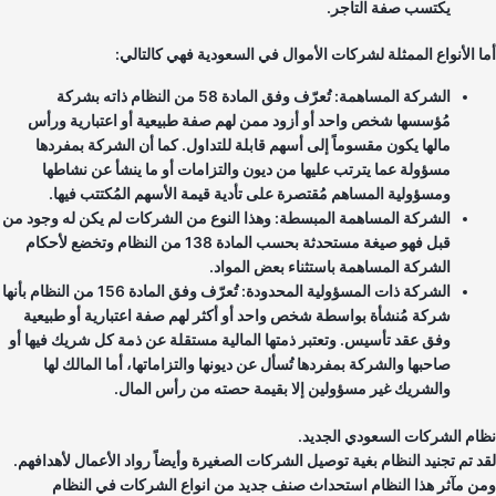
يكتسب صفة التاجر.
ا الأنواع الممثلة لشركات الأموال في السعودية فهي كالتالي:
الشركة المساهمة: تُعرّف وفق المادة 58 من النظام ذاته بشركة
مُؤسسها شخص واحد أو أزود ممن لهم صفة طبيعية أو اعتبارية ورأس
مالها يكون مقسوماً إلى أسهم قابلة للتداول. كما أن الشركة بمفردها
مسؤولة عما يترتب عليها من ديون والتزامات أو ما ينشأ عن نشاطها
ومسؤولية المساهم مُقتصرة على تأدية قيمة الأسهم المُكتتب فيها.
الشركة المساهمة المبسطة: وهذا النوع من الشركات لم يكن له وجود من
قبل فهو صيغة مستحدثة بحسب المادة 138 من النظام وتخضع لأحكام
الشركة المساهمة باستثناء بعض المواد.
الشركة ذات المسؤولية المحدودة: تُعرّف وفق المادة 156 من النظام بأنها
شركة مُنشأة بواسطة شخص واحد أو أكثر لهم صفة اعتبارية أو طبيعية
وفق عقد تأسيس. وتعتبر ذمتها المالية مستقلة عن ذمة كل شريك فيها أو
صاحبها والشركة بمفردها تُسأل عن ديونها والتزاماتها، أما المالك لها
والشريك غير مسؤولين إلا بقيمة حصته من رأس المال.
ام الشركات السعودي الجديد.
د تم تجنيد النظام بغية توصيل الشركات الصغيرة وأيضاً رواد الأعمال لأهدافهم.
ن مآثر هذا النظام استحداث صنف جديد من انواع الشركات في النظام