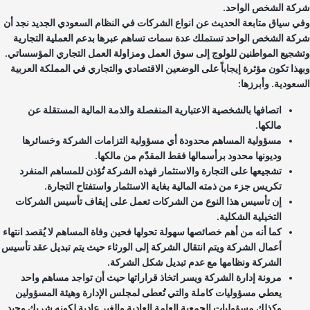
كة الشخص الواحد.
ي سياق متابعة الحديث عن انواع الشركات في النظام السعودي الجديد نجد أن
كة الشخص الواحد تستملك عدة سمات تساهم عبرها بدعم العملية التجارية
شجيع المواطنين للولوج إلى سوق العمل ومزاولة العمل التجاري المؤسساتي.
هذا تكون مؤثرة إيجاباً على الوضعين الاقتصادي والتجاري في المملكة العربية
سعودية. وأبرزها:
اتصافها بالشخصية الاعتبارية المنفصلة والذمة المالية المستقلة عن
مالكها.
مسؤولية المساهم محدودة أي مسؤولية التزامات الشركة وخسائرها
وديونها محدود برأسمالها فقط المقدّم من مالكها.
تشجيعها على التجارة والاستثمار فهذه الشركة تُؤذن للمساهم المنفرد
تكريس جزء من ذمته المالية بغاية الاستثمار واستفتاح التجارة.
إن تأسيس هذا النوع من الشركات تعمل على إيقاف تأسيس الشركات
التخيلية الشكلية.
كما أنه من أهم خصائصها سهولة تحولها فحين وفاة المساهم لا يُقصد انتهاء
أعمال الشركة ويتم انتقال الشركة إلى الورثاء حيث يتم تبديل عقد تأسيس
الشركة ونظامها مع عدم تبديل شكل الشركة.
مرونة إدارة الشركة ويسر اتخاذ قراراتها حيث أن تواجد مساهم واحد
يعطي مسؤوليات كاملة والتي تُعطى لمجلس الإدارة وهيئة المسؤولين
وكذلك مسؤوليات الجمعية العامة العادية والغير عادية لكونه شريك وحيد.