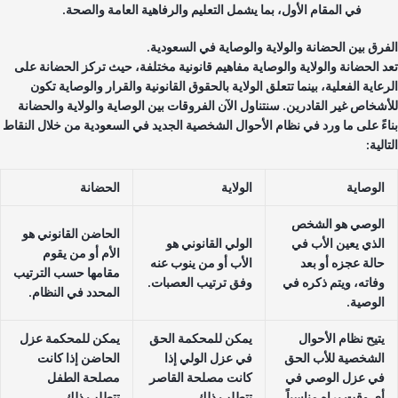
في المقام الأول، بما يشمل التعليم والرفاهية العامة والصحة.
فرق بين الحضانة والولاية والوصاية في السعودية.
د الحضانة والولاية والوصاية مفاهيم قانونية مختلفة، حيث تركز الحضانة على
عاية الفعلية، بينما تتعلق الولاية بالحقوق القانونية والقرار والوصاية تكون
أشخاص غير القادرين. سنتناول الآن الفروقات بين الوصاية والولاية والحضانة
اءً على ما ورد في نظام الأحوال الشخصية الجديد في السعودية من خلال النقاط
الية:
الوصاية
الولاية
الحضانة
الوصي هو الشخص
الحاضن القانوني هو
الذي يعين الأب في
الولي القانوني هو
الأم أو من يقوم
حالة عجزه أو بعد
الأب أو من ينوب عنه
مقامها حسب الترتيب
وفاته، ويتم ذكره في
وفق ترتيب العصبات.
المحدد في النظام.
الوصية.
يتيح نظام الأحوال
يمكن للمحكمة الحق
يمكن للمحكمة عزل
الشخصية للأب الحق
في عزل الولي إذا
الحاضن إذا كانت
في عزل الوصي في
كانت مصلحة القاصر
مصلحة الطفل
أي وقت يراه مناسباً.
تتطلب ذلك.
تتطلب ذلك.