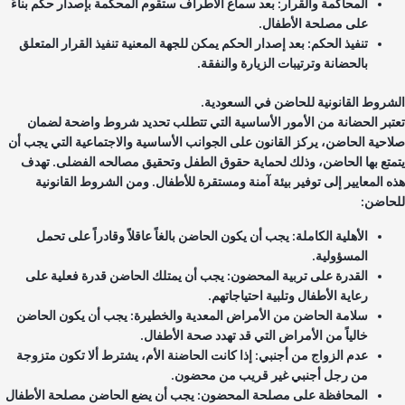
المحاكمة والقرار: بعد سماع الأطراف ستقوم المحكمة بإصدار حكم بناءً
على مصلحة الأطفال.
تنفيذ الحكم: بعد إصدار الحكم يمكن للجهة المعنية تنفيذ القرار المتعلق
بالحضانة وترتيبات الزيارة والنفقة.
شروط القانونية للحاضن في السعودية.
تبر الحضانة من الأمور الأساسية التي تتطلب تحديد شروط واضحة لضمان
احية الحاضن، يركز القانون على الجوانب الأساسية والاجتماعية التي يجب أن
متع بها الحاضن، وذلك لحماية حقوق الطفل وتحقيق مصالحه الفضلى. تهدف
ه المعايير إلى توفير بيئة آمنة ومستقرة للأطفال. ومن الشروط القانونية
حاضن:
الأهلية الكاملة: يجب أن يكون الحاضن بالغاً عاقلاً وقادراً على تحمل
المسؤولية.
القدرة على تربية المحضون: يجب أن يمتلك الحاضن قدرة فعلية على
رعاية الأطفال وتلبية احتياجاتهم.
سلامة الحاضن من الأمراض المعدية والخطيرة: يجب أن يكون الحاضن
خالياً من الأمراض التي قد تهدد صحة الأطفال.
عدم الزواج من أجنبي: إذا كانت الحاضنة الأم، يشترط ألا تكون متزوجة
من رجل أجنبي غير قريب من محضون.
المحافظة على مصلحة المحضون: يجب أن يضع الحاضن مصلحة الأطفال