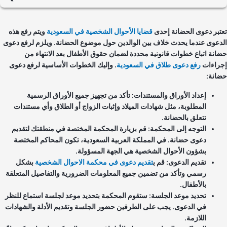
نعم، يمكن إسقاط الحضانة عن الأم في السعودية إذا تزوجت، وذلك وفقاً
للقوانين السارية. يعتبر الزواج سبباً لإعادة تقييم قدرة الأم على رعاية
تبر دعوى الحضانة إحدى
قضايا الأحوال الشخصية في السعودية
ويتم رفع هذه
الطفل، حيث يفضل عادةً أن تبقى الحضانة مع الأم غير المتزوجة. ومع ذلك،
دعوى عندما يحدث خلاف بين الوالدين حول موضوع الحضانة. ويلزم لرفع دعوى
يمكن أن ينظر في مصلحة الطفل وتفاصيل الحالة بشكل فردي في كل
انة اتباع خطوات قانونية محددة لضمان حقوق الأطفال بعد الانتهاء من
قضية.
راءات
رفع دعوى طلاق في السعودية
. وإليك الخطوات الأساسية لرفع دعوى
انة:
إعداد الأوراق والمستندات: تأكد من تجهيز جميع الأوراق الرسمية
المطلوبة، مثل شهادات الميلاد وإثبات الزواج أو الطلاق وأي مستندات
تتعلق بالحضانة.
التوجه إلى المحكمة: قم بزيارة المحكمة المختصة في منطقتك لتقديم
دعوى حضانة. في المملكة العربية السعودية، تكون المحاكم المختصة
بشؤون الأحوال الشخصية هي الجهة المسؤولة.
تقديم الدعوى: قم ب
تقديم دعوى في محكمة الاحوال الشخصية
بشكل
رسمي وتأكد من تضمين جميع المعلومات الضرورية والتفاصيل المتعلقة
بالأطفال.
تحديد موعد الجلسة: ستقوم المحكمة بتحديد موعد لجلسة استماع للنظر
في الدعوى. يجب على الطرفين حضور الجلسة وتقديم الأدلة والشهادات
اللازمة.