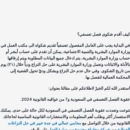
ف أقدم شكوى فصل تعسفي؟
 البداية يجب على العامل المفصول تعسفياً تقديم شكواه الى مكتب العمل في
ارة الموارد البشرية والتنمية الاجتماعية، يمكن أن تقدم على حساب أبشر أو
اب وزارة الموارد البشرية، يتم ادخال جميع البيانات المطلوبة ويتم إرفاقها
بالأدلة والاثباتات وتعمل وزارة الموارد البشرية على حل النزاع ودياً خلال (٢١) يوم
 تاريخ الشكوى. وفي حال عدم حل النزاع وبشكل وديّ تحول القضية إلى
محكمة العمالية لتفصل بها.
تقدر الله لكم الخيرً لاطلاعكم على مقالنا بعنوان:
ة الفصل التعسفي في السعودية و7 من عواقبه القانونية 2024.
وعت وتعددت عقوبة الفصل التعسفي في السعودية لكل حالة على حدى. يمكنك
استفسار أكثر وطلب أهم المعلومات والاستشارات القانونية المناسبة لحاجاتك
قانونية من خلال التواصل مع
محامي عمالي في جدة خبير في حل النزاعات
مالية
من
شركة محاماة معتمدة من وزارة العدل
على الرقم