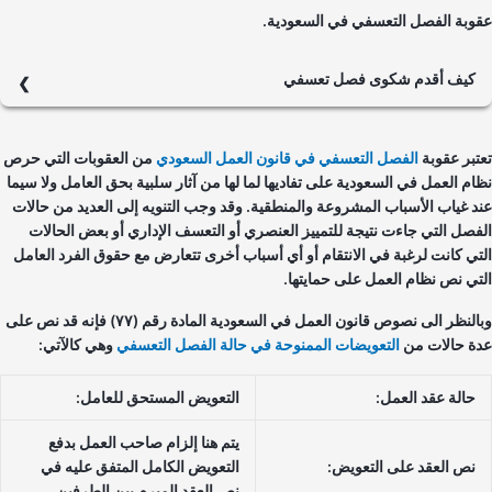
وبة الفصل التعسفي في السعودية.
كيف أقدم شكوى فصل تعسفي
في البداية يجب على العامل المفصول تعسفياً تقديم شكواه الى مكتب
العمل في وزارة الموارد البشرية والتنمية الاجتماعية، يمكن أن تقدم على
تبر عقوبة
الفصل التعسفي في قانون العمل السعودي
من العقوبات التي حرص
حساب أبشر أو حساب وزارة الموارد البشرية، يتم ادخال جميع البيانات
ام العمل في السعودية على تفاديها لما لها من آثار سلبية بحق العامل ولا سيما
المطلوبة ويتم إرفاقها بالأدلة والاثباتات وتعمل وزارة الموارد البشرية على
د غياب الأسباب المشروعة والمنطقية. وقد وجب التنويه إلى العديد من حالات
حل النزاع ودياً خلال (٢١) يوم من تاريخ الشكوى. وفي حال عدم حل النزاع
فصل التي جاءت نتيجة للتمييز العنصري أو التعسف الإداري أو بعض الحالات
وبشكل وديّ تحول القضية إلى المحكمة العمالية لتفصل بها.
تي كانت لرغبة في الانتقام أو أي أسباب أخرى تتعارض مع حقوق الفرد العامل
تي نص نظام العمل على حمايتها.
وبالنظر الى نصوص قانون العمل في السعودية المادة رقم (٧٧) فإنه قد نص على
ة حالات من
التعويضات الممنوحة في حالة الفصل التعسفي
وهي كالآتي:
حالة عقد العمل:
التعويض المستحق للعامل:
يتم هنا إلزام صاحب العمل بدفع
نص العقد على التعويض:
التعويض الكامل المتفق عليه في
نص العقد المبرم بين الطرفين.