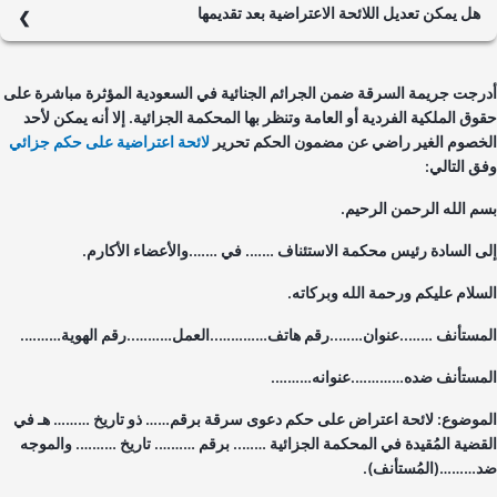
هل يمكن تعديل اللائحة الاعتراضية بعد تقديمها
نعم من الممكن تعديل اللائحة الاعتراضية في بعض الحالات. حيث بالإمكان
طلب تعديل اللائحة بحال لم تباشر المحكمة في إجراءات النظر فيها، إلا أن
رجت جريمة السرقة ضمن الجرائم الجنائية في السعودية المؤثرة مباشرة على
هذا الأمر يقتضي موافقة المحكمة.
وق الملكية الفردية أو العامة وتنظر بها المحكمة الجزائية. إلا أنه يمكن لأحد
خصوم الغير راضي عن مضمون الحكم تحرير
لائحة اعتراضية على حكم جزائي
ق التالي:
م الله الرحمن الرحيم.
ى السادة رئيس محكمة الاستئناف ……. في …….والأعضاء الأكارم.
سلام عليكم ورحمة الله وبركاته.
مستأنف ……..عنوان……..رقم هاتف…………..العمل………..رقم الهوية……….
مستأنف ضده………….عنوانه……….
موضوع: لائحة اعتراض على حكم دعوى سرقة برقم…… ذو تاريخ ……… هـ في
قضية المُقيدة في المحكمة الجزائية …….. برقم ………. تاريخ ………. والموجه
………(المُستأنف).