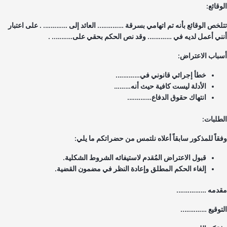
قائع:
لخص الوقائع بأنه تم اتهامي بسرقة ………….. العائد إلى …………. . على اعتبار
ني أعمل لديه في …………. وقد نص الحكم بحقي على……….. .
باب الاعتراض:
خطأ إجرائي قانوني في………….
الأدلة ليست كافية حيث أنه………
انتهاك حقوق الدفاع………….
طلبات:
قاً للمذكور سابقاً أعلاه نلتمس من حضراتكم ما يلي:
قبول الاعتراض المُقدم لاستيفائه الشروط الشكلية.
إلغاء الحكم المطلق وإعادة النظر في مضمون القضية.
دمه …………….
توقيع …………..