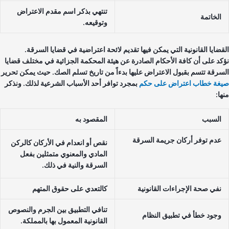
تنتهي بذكر اسم مقدم الاعتراض
الخاتمة
وتوقيعه.
قضايا القانونية التي يمكن فيها تقديم لائحة اعتراضية في قضايا السرقة.
كد على أن كافة الأحكام الصادرة عن هيئة المحكمة الجزائية في مختلف قضايا
سرقة تتسم بقبول الاعتراض عليها بدءاً من تاريخ تسلم الصك. حيث يمكن تحرير
غة خطاب اعتراض على حكم
بمجرد توافر أحد الأسباب الشرعية لذلك. ونذكر
ا:
السبب
المقصود به
عدم توفر أركان جريمة السرقة
نقص أو انعدام في الأركان كالركن
المادي والمعنوي متمثلين بفعل
السرقة والنية في ذلك.
نفي صحة الإجراءات القانونية
كالتعدي على حقوق المتهم
تنافي التطبيق بين الجرم والنصوص
وجود خطأ في تطبيق النظام
القانونية المعمول بها بالمملكة.