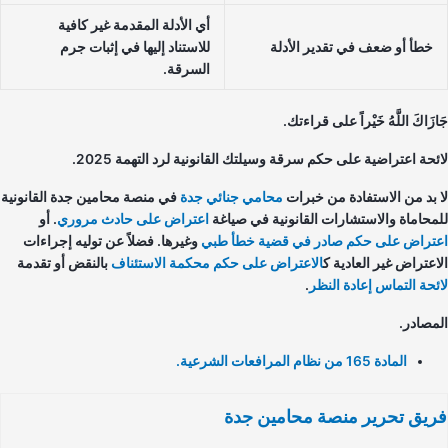
أي الأدلة المقدمة غير كافية
خطأ أو ضعف في تقدير الأدلة
للاستناد إليها في إثبات جرم
السرقة.
زَاكَ اللَّهُ خَيْراً على قراءتك.
ئحة اعتراضية على حكم سرقة وسيلتك القانونية لرد التهمة 2025.
 بد من الاستفادة من خبرات
محامي جنائي جدة
في منصة محامين جدة القانونية
محاماة والاستشارات القانونية في صياغة
اعتراض على حادث مروري
. أو
تراض على حكم صادر في قضية خطأ طبي
وغيرها. فضلاً عن توليه إجراءات
اعتراض غير العادية ك
الاعتراض على حكم محكمة الاستئناف
بالنقض أو تقدمة
ئحة التماس إعادة النظر
.
مصادر.
المادة 165 من نظام المرافعات الشرعية.
يق تحرير منصة محامين جدة