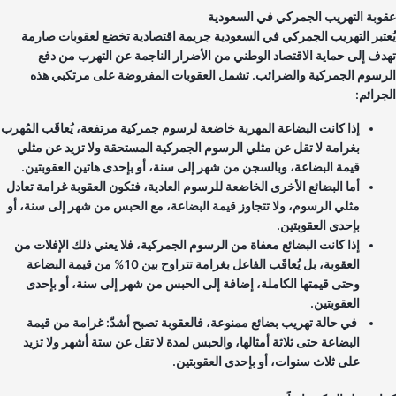
وبة التهريب الجمركي في السعودية
عتبر التهريب الجمركي في السعودية جريمة اقتصادية تخضع لعقوبات صارمة
دف إلى حماية الاقتصاد الوطني من الأضرار الناجمة عن التهرب من دفع
رسوم الجمركية والضرائب. تشمل العقوبات المفروضة على مرتكبي هذه
جرائم:
إذا كانت البضاعة المهربة خاضعة لرسوم جمركية مرتفعة، يُعاقَب المُهرب
بغرامة لا تقل عن مثلي الرسوم الجمركية المستحقة ولا تزيد عن مثلي
قيمة البضاعة، وبالسجن من شهر إلى سنة، أو بإحدى هاتين العقوبتين.
أما البضائع الأخرى الخاضعة للرسوم العادية، فتكون العقوبة غرامة تعادل
مثلي الرسوم، ولا تتجاوز قيمة البضاعة، مع الحبس من شهر إلى سنة، أو
بإحدى العقوبتين.
إذا كانت البضائع معفاة من الرسوم الجمركية، فلا يعني ذلك الإفلات من
العقوبة، بل يُعاقَب الفاعل بغرامة تتراوح بين 10% من قيمة البضاعة
وحتى قيمتها الكاملة، إضافة إلى الحبس من شهر إلى سنة، أو بإحدى
العقوبتين.
في حالة تهريب بضائع ممنوعة، فالعقوبة تصبح أشدّ: غرامة من قيمة
البضاعة حتى ثلاثة أمثالها، والحبس لمدة لا تقل عن ستة أشهر ولا تزيد
على ثلاث سنوات، أو بإحدى العقوبتين.