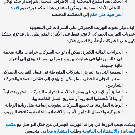
الحكم: بعد استماع المحكمة إلى الأطراف المعنية، يتم إصدار حكم نهائي
بناءً على الأدلة المقدمة، ويمكن استئناف هذا الحكم عبر تقديم
لائحة
اعتراضية على حكم
إلى المحكمة المختصة.
ف تؤثر عقوبة التهريب الجمركي على الشركات في السعودية
وبات التهريب الجمركي لا تؤثر فقط على الأفراد المتورطين، بل قد تؤثر بشكل
ير على الشركات أيضاً، وذلك من خلال:
الجزاءات المالية الكبيرة: يمكن أن تواجه الشركات غرامات مالية ضخمة
في حالة تورطها في عمليات تهريب جمركي، مما قد يؤدي إلى أضرار
مالية جسيمة.
السمعة التجارية: تعرض الشركات المتورطة في قضايا التهريب الجمركي
سمعتها التجارية للخطر، مما يمكن أن يؤدي إلى فقدان العملاء والشركاء
التجاريين.
التعليق أو الإيقاف: في بعض الحالات، قد تواجه الشركات المتهربة تعليقاً
أو إيقافاً لأنشطتها التجارية أو تصاريح العمل الخاصة بها.
الرقابة الصارمة: قد تخضع الشركات لعقوبات إضافية مثل زيادة الرقابة
الجمركية والامتثال للتدابير الأمنية والاقتصادية الخاصة بمكافحة التهريب.
كنك تجنب التورط في جرائم التهريب الجمركي من خلال التواصل مع
مكتب
محاماة والاستشارات القانونية
وطلب
استشارة محامي
متخصص.