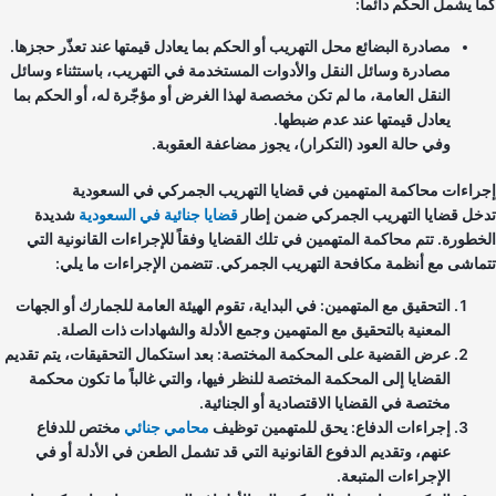
ا يشمل الحكم دائماً:
مصادرة البضائع محل التهريب أو الحكم بما يعادل قيمتها عند تعذّر حجزها.
مصادرة وسائل النقل والأدوات المستخدمة في التهريب، باستثناء وسائل
النقل العامة، ما لم تكن مخصصة لهذا الغرض أو مؤجّرة له، أو الحكم بما
يعادل قيمتها عند عدم ضبطها.
وفي حالة العود (التكرار)، يجوز مضاعفة العقوبة.
راءات محاكمة المتهمين في قضايا التهريب الجمركي في السعودية
خل قضايا التهريب الجمركي ضمن إطار
قضايا جنائية في السعودية
شديدة
خطورة. تتم محاكمة المتهمين في تلك القضايا وفقاً للإجراءات القانونية التي
ماشى مع أنظمة مكافحة التهريب الجمركي. تتضمن الإجراءات ما يلي:
التحقيق مع المتهمين: في البداية، تقوم الهيئة العامة للجمارك أو الجهات
المعنية بالتحقيق مع المتهمين وجمع الأدلة والشهادات ذات الصلة.
عرض القضية على المحكمة المختصة: بعد استكمال التحقيقات، يتم تقديم
القضايا إلى المحكمة المختصة للنظر فيها، والتي غالباً ما تكون محكمة
مختصة في القضايا الاقتصادية أو الجنائية.
إجراءات الدفاع: يحق للمتهمين توظيف
محامي جنائي
مختص للدفاع
عنهم، وتقديم الدفوع القانونية التي قد تشمل الطعن في الأدلة أو في
الإجراءات المتبعة.